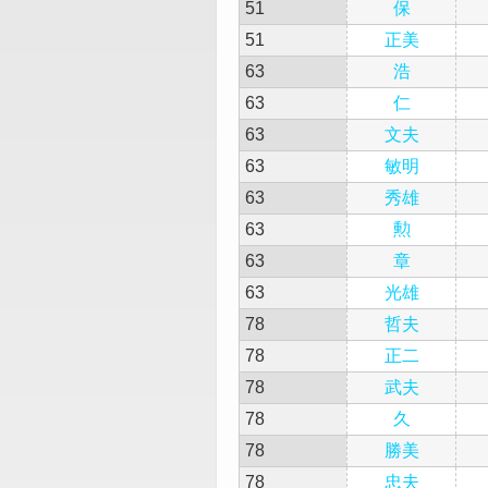
51
保
51
正美
63
浩
63
仁
63
文夫
63
敏明
63
秀雄
63
勲
63
章
63
光雄
78
哲夫
78
正二
78
武夫
78
久
78
勝美
78
忠夫