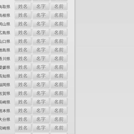
姓名
名字
名前
鳥取県
姓名
名字
名前
島根県
姓名
名字
名前
岡山県
姓名
名字
名前
広島県
姓名
名字
名前
山口県
姓名
名字
名前
徳島県
姓名
名字
名前
香川県
姓名
名字
名前
愛媛県
姓名
名字
名前
高知県
姓名
名字
名前
福岡県
姓名
名字
名前
佐賀県
姓名
名字
名前
長崎県
姓名
名字
名前
熊本県
姓名
名字
名前
大分県
姓名
名字
名前
宮崎県