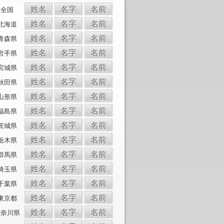
姓名
名字
名前
全国
姓名
名字
名前
北海道
姓名
名字
名前
青森県
姓名
名字
名前
岩手県
姓名
名字
名前
宮城県
姓名
名字
名前
秋田県
姓名
名字
名前
山形県
姓名
名字
名前
福島県
姓名
名字
名前
茨城県
姓名
名字
名前
栃木県
姓名
名字
名前
群馬県
姓名
名字
名前
埼玉県
姓名
名字
名前
千葉県
姓名
名字
名前
東京都
姓名
名字
名前
神奈川県