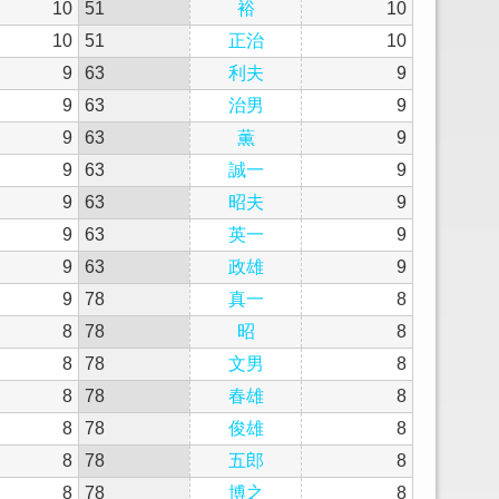
10
51
裕
10
10
51
正治
10
9
63
利夫
9
9
63
治男
9
9
63
薫
9
9
63
誠一
9
9
63
昭夫
9
9
63
英一
9
9
63
政雄
9
9
78
真一
8
8
78
昭
8
8
78
文男
8
8
78
春雄
8
8
78
俊雄
8
8
78
五郎
8
8
78
博之
8