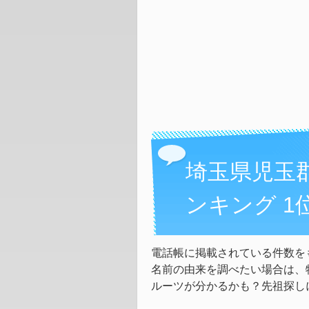
埼玉県児玉
ンキング 1
電話帳に掲載されている件数を
名前の由来を調べたい場合は、
ルーツが分かるかも？先祖探し