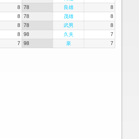
8
78
良雄
8
8
78
茂雄
8
8
78
武男
8
8
98
久夫
7
7
98
泉
7