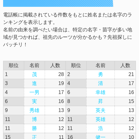
電話帳に掲載されている件数をもとに姓名または名字のラ
ンキングを表示します。
名前の由来を調べたい場合は、特定の名字・苗字が多い地
域が見つかれば、祖先のルーツが分かるかも？先祖探しに
バッチリ！
順位
名前
人数
順位
名前
人数
1
茂
28
2
勇
21
3
進
19
4
清
17
4
一男
17
6
幸雄
16
6
実
16
8
昇
15
9
秀雄
13
9
英夫
13
11
博
12
11
英雄
12
11
勝
12
11
浩
12
15
正
11
16
健一
10