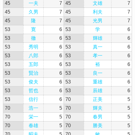
45
一夫
7
45
文雄
7
45
久男
7
45
利夫
7
45
隆
7
45
光男
7
53
寛
6
53
学
6
53
徹
6
53
輝雄
6
53
秀明
6
53
真一
6
53
八郎
6
53
孝一
6
53
五郎
6
53
裕
6
53
賢治
6
53
良一
6
53
俊夫
6
53
重雄
6
53
哲也
6
53
辰雄
6
53
信行
6
70
正美
5
70
浩一
5
70
輝夫
5
70
栄一
5
70
春男
5
70
春雄
5
70
勝美
5
70
昭夫
5
70
敏
5