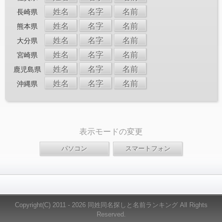
姓名
名字
名前
長崎県
姓名
名字
名前
熊本県
姓名
名字
名前
大分県
姓名
名字
名前
宮崎県
姓名
名字
名前
鹿児島県
姓名
名字
名前
沖縄県
表示モードの変更
Copyright(C) 2011 - 2026 同姓同名探しと名前ランキング All Rights
Reserved.