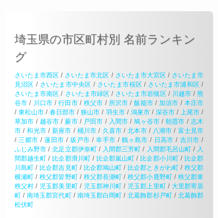
埼玉県の市区町村別 名前ランキン
グ
さいたま市西区
/
さいたま市北区
/
さいたま市大宮区
/
さいたま市
見沼区
/
さいたま市中央区
/
さいたま市桜区
/
さいたま市浦和区
/
さいたま市南区
/
さいたま市緑区
/
さいたま市岩槻区
/
川越市
/
熊
谷市
/
川口市
/
行田市
/
秩父市
/
所沢市
/
飯能市
/
加須市
/
本庄市
/
東松山市
/
春日部市
/
狭山市
/
羽生市
/
鴻巣市
/
深谷市
/
上尾市
/
草加市
/
越谷市
/
蕨市
/
戸田市
/
入間市
/
鳩ヶ谷市
/
朝霞市
/
志木
市
/
和光市
/
新座市
/
桶川市
/
久喜市
/
北本市
/
八潮市
/
富士見市
/
三郷市
/
蓮田市
/
坂戸市
/
幸手市
/
鶴ヶ島市
/
日高市
/
吉川市
/
ふじみ野市
/
北足立郡伊奈町
/
入間郡三芳町
/
入間郡毛呂山町
/
入
間郡越生町
/
比企郡滑川町
/
比企郡嵐山町
/
比企郡小川町
/
比企郡
川島町
/
比企郡吉見町
/
比企郡鳩山町
/
比企郡ときがわ町
/
秩父郡
横瀬町
/
秩父郡皆野町
/
秩父郡長瀞町
/
秩父郡小鹿野町
/
秩父郡東
秩父村
/
児玉郡美里町
/
児玉郡神川町
/
児玉郡上里町
/
大里郡寄居
町
/
南埼玉郡宮代町
/
南埼玉郡白岡町
/
北葛飾郡杉戸町
/
北葛飾郡
松伏町