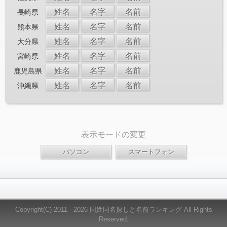
姓名
名字
名前
長崎県
姓名
名字
名前
熊本県
姓名
名字
名前
大分県
姓名
名字
名前
宮崎県
姓名
名字
名前
鹿児島県
姓名
名字
名前
沖縄県
表示モードの変更
Copyright(C) 2011 - 2026 同姓同名探しと名前ランキング All Rights
Reserved.