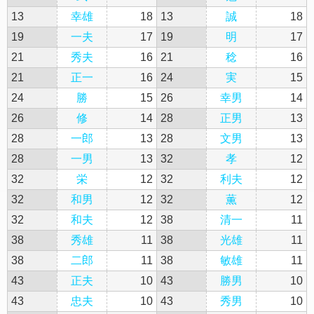
13
幸雄
18
13
誠
18
19
一夫
17
19
明
17
21
秀夫
16
21
稔
16
21
正一
16
24
実
15
24
勝
15
26
幸男
14
26
修
14
28
正男
13
28
一郎
13
28
文男
13
28
一男
13
32
孝
12
32
栄
12
32
利夫
12
32
和男
12
32
薫
12
32
和夫
12
38
清一
11
38
秀雄
11
38
光雄
11
38
二郎
11
38
敏雄
11
43
正夫
10
43
勝男
10
43
忠夫
10
43
秀男
10