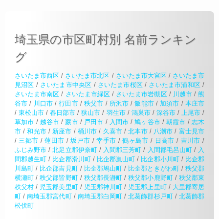
埼玉県の市区町村別 名前ランキン
グ
さいたま市西区
/
さいたま市北区
/
さいたま市大宮区
/
さいたま市
見沼区
/
さいたま市中央区
/
さいたま市桜区
/
さいたま市浦和区
/
さいたま市南区
/
さいたま市緑区
/
さいたま市岩槻区
/
川越市
/
熊
谷市
/
川口市
/
行田市
/
秩父市
/
所沢市
/
飯能市
/
加須市
/
本庄市
/
東松山市
/
春日部市
/
狭山市
/
羽生市
/
鴻巣市
/
深谷市
/
上尾市
/
草加市
/
越谷市
/
蕨市
/
戸田市
/
入間市
/
鳩ヶ谷市
/
朝霞市
/
志木
市
/
和光市
/
新座市
/
桶川市
/
久喜市
/
北本市
/
八潮市
/
富士見市
/
三郷市
/
蓮田市
/
坂戸市
/
幸手市
/
鶴ヶ島市
/
日高市
/
吉川市
/
ふじみ野市
/
北足立郡伊奈町
/
入間郡三芳町
/
入間郡毛呂山町
/
入
間郡越生町
/
比企郡滑川町
/
比企郡嵐山町
/
比企郡小川町
/
比企郡
川島町
/
比企郡吉見町
/
比企郡鳩山町
/
比企郡ときがわ町
/
秩父郡
横瀬町
/
秩父郡皆野町
/
秩父郡長瀞町
/
秩父郡小鹿野町
/
秩父郡東
秩父村
/
児玉郡美里町
/
児玉郡神川町
/
児玉郡上里町
/
大里郡寄居
町
/
南埼玉郡宮代町
/
南埼玉郡白岡町
/
北葛飾郡杉戸町
/
北葛飾郡
松伏町