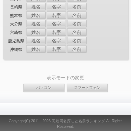
姓名
名字
名前
長崎県
姓名
名字
名前
熊本県
姓名
名字
名前
大分県
姓名
名字
名前
宮崎県
姓名
名字
名前
鹿児島県
姓名
名字
名前
沖縄県
表示モードの変更
Copyright(C) 2011 - 2026 同姓同名探しと名前ランキング All Rights
Reserved.