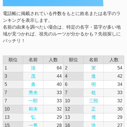
電話帳に掲載されている件数をもとに姓名または名字のラ
ンキングを表示します。
名前の由来を調べたい場合は、特定の名字・苗字が多い地
域が見つかれば、祖先のルーツが分かるかも？先祖探しに
バッチリ！
順位
名前
人数
順位
名前
人数
1
清
64
2
実
54
3
茂
44
4
進
42
5
勇
40
6
明
34
7
秀夫
33
7
稔
33
7
一郎
33
10
三郎
32
10
和夫
32
12
正
30
13
弘
29
13
博
29
15
一男
28
16
浩
27