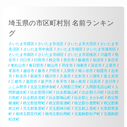
埼玉県の市区町村別 名前ランキン
グ
さいたま市西区
/
さいたま市北区
/
さいたま市大宮区
/
さいたま市
見沼区
/
さいたま市中央区
/
さいたま市桜区
/
さいたま市浦和区
/
さいたま市南区
/
さいたま市緑区
/
さいたま市岩槻区
/
川越市
/
熊
谷市
/
川口市
/
行田市
/
秩父市
/
所沢市
/
飯能市
/
加須市
/
本庄市
/
東松山市
/
春日部市
/
狭山市
/
羽生市
/
鴻巣市
/
深谷市
/
上尾市
/
草加市
/
越谷市
/
蕨市
/
戸田市
/
入間市
/
鳩ヶ谷市
/
朝霞市
/
志木
市
/
和光市
/
新座市
/
桶川市
/
久喜市
/
北本市
/
八潮市
/
富士見市
/
三郷市
/
蓮田市
/
坂戸市
/
幸手市
/
鶴ヶ島市
/
日高市
/
吉川市
/
ふじみ野市
/
北足立郡伊奈町
/
入間郡三芳町
/
入間郡毛呂山町
/
入
間郡越生町
/
比企郡滑川町
/
比企郡嵐山町
/
比企郡小川町
/
比企郡
川島町
/
比企郡吉見町
/
比企郡鳩山町
/
比企郡ときがわ町
/
秩父郡
横瀬町
/
秩父郡皆野町
/
秩父郡長瀞町
/
秩父郡小鹿野町
/
秩父郡東
秩父村
/
児玉郡美里町
/
児玉郡神川町
/
児玉郡上里町
/
大里郡寄居
町
/
南埼玉郡宮代町
/
南埼玉郡白岡町
/
北葛飾郡杉戸町
/
北葛飾郡
松伏町