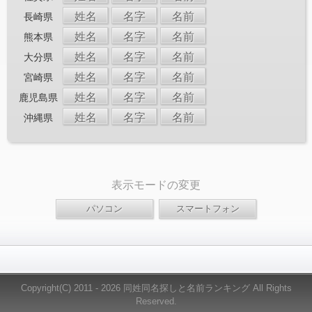
姓名
名字
名前
長崎県
姓名
名字
名前
熊本県
姓名
名字
名前
大分県
姓名
名字
名前
宮崎県
姓名
名字
名前
鹿児島県
姓名
名字
名前
沖縄県
表示モードの変更
Copyright(C) 2011 - 2026 同姓同名探しと名前ランキング All Rights
Reserved.