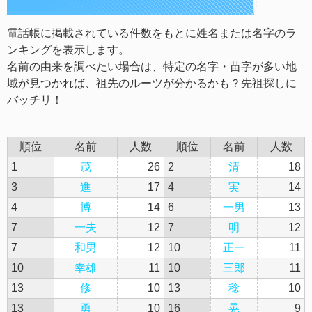
電話帳に掲載されている件数をもとに姓名または名字のラ
ンキングを表示します。
名前の由来を調べたい場合は、特定の名字・苗字が多い地
域が見つかれば、祖先のルーツが分かるかも？先祖探しに
バッチリ！
順位
名前
人数
順位
名前
人数
1
茂
26
2
清
18
3
進
17
4
実
14
4
博
14
6
一男
13
7
一夫
12
7
明
12
7
和男
12
10
正一
11
10
幸雄
11
10
三郎
11
13
修
10
13
稔
10
13
勇
10
16
晃
9