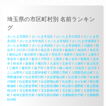
埼玉県の市区町村別 名前ランキン
グ
さいたま市西区
/
さいたま市北区
/
さいたま市大宮区
/
さいたま市
見沼区
/
さいたま市中央区
/
さいたま市桜区
/
さいたま市浦和区
/
さいたま市南区
/
さいたま市緑区
/
さいたま市岩槻区
/
川越市
/
熊
谷市
/
川口市
/
行田市
/
秩父市
/
所沢市
/
飯能市
/
加須市
/
本庄市
/
東松山市
/
春日部市
/
狭山市
/
羽生市
/
鴻巣市
/
深谷市
/
上尾市
/
草加市
/
越谷市
/
蕨市
/
戸田市
/
入間市
/
鳩ヶ谷市
/
朝霞市
/
志木
市
/
和光市
/
新座市
/
桶川市
/
久喜市
/
北本市
/
八潮市
/
富士見市
/
三郷市
/
蓮田市
/
坂戸市
/
幸手市
/
鶴ヶ島市
/
日高市
/
吉川市
/
ふじみ野市
/
北足立郡伊奈町
/
入間郡三芳町
/
入間郡毛呂山町
/
入
間郡越生町
/
比企郡滑川町
/
比企郡嵐山町
/
比企郡小川町
/
比企郡
川島町
/
比企郡吉見町
/
比企郡鳩山町
/
比企郡ときがわ町
/
秩父郡
横瀬町
/
秩父郡皆野町
/
秩父郡長瀞町
/
秩父郡小鹿野町
/
秩父郡東
秩父村
/
児玉郡美里町
/
児玉郡神川町
/
児玉郡上里町
/
大里郡寄居
町
/
南埼玉郡宮代町
/
南埼玉郡白岡町
/
北葛飾郡杉戸町
/
北葛飾郡
松伏町