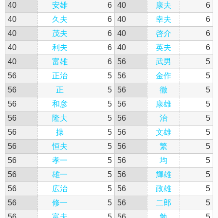
40
安雄
6
40
康夫
6
40
久夫
6
40
幸夫
6
40
茂夫
6
40
啓介
6
40
利夫
6
40
英夫
6
40
富雄
6
56
武男
5
56
正治
5
56
金作
5
56
正
5
56
徹
5
56
和彦
5
56
康雄
5
56
隆夫
5
56
治
5
56
操
5
56
文雄
5
56
恒夫
5
56
繁
5
56
孝一
5
56
均
5
56
雄一
5
56
輝雄
5
56
広治
5
56
政雄
5
56
修一
5
56
二郎
5
56
富夫
5
56
勉
5