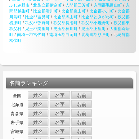
ふじみ野市
/
北足立郡伊奈町
/
入間郡三芳町
/
入間郡毛呂山町
/
入
間郡越生町
/
比企郡滑川町
/
比企郡嵐山町
/
比企郡小川町
/
比企郡
川島町
/
比企郡吉見町
/
比企郡鳩山町
/
比企郡ときがわ町
/
秩父郡
横瀬町
/
秩父郡皆野町
/
秩父郡長瀞町
/
秩父郡小鹿野町
/
秩父郡東
秩父村
/
児玉郡美里町
/
児玉郡神川町
/
児玉郡上里町
/
大里郡寄居
町
/
南埼玉郡宮代町
/
南埼玉郡白岡町
/
北葛飾郡杉戸町
/
北葛飾郡
松伏町
名前ランキング
姓名
名字
名前
全国
姓名
名字
名前
北海道
姓名
名字
名前
青森県
姓名
名字
名前
岩手県
姓名
名字
名前
宮城県