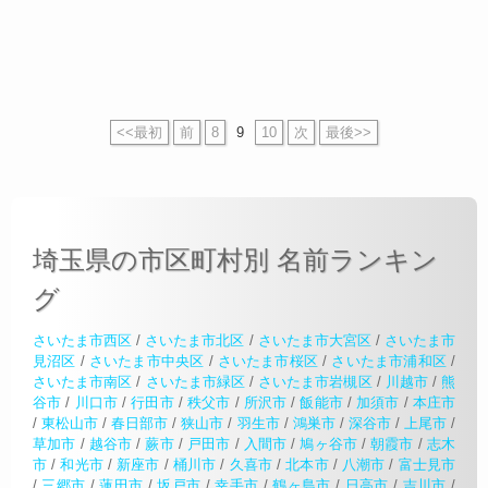
<<最初
前
8
9
10
次
最後>>
埼玉県の市区町村別 名前ランキン
グ
さいたま市西区
/
さいたま市北区
/
さいたま市大宮区
/
さいたま市
見沼区
/
さいたま市中央区
/
さいたま市桜区
/
さいたま市浦和区
/
さいたま市南区
/
さいたま市緑区
/
さいたま市岩槻区
/
川越市
/
熊
谷市
/
川口市
/
行田市
/
秩父市
/
所沢市
/
飯能市
/
加須市
/
本庄市
/
東松山市
/
春日部市
/
狭山市
/
羽生市
/
鴻巣市
/
深谷市
/
上尾市
/
草加市
/
越谷市
/
蕨市
/
戸田市
/
入間市
/
鳩ヶ谷市
/
朝霞市
/
志木
市
/
和光市
/
新座市
/
桶川市
/
久喜市
/
北本市
/
八潮市
/
富士見市
/
三郷市
/
蓮田市
/
坂戸市
/
幸手市
/
鶴ヶ島市
/
日高市
/
吉川市
/