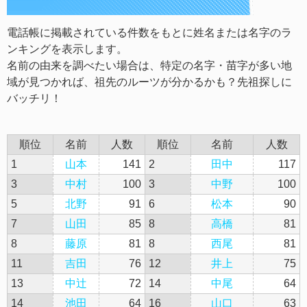
電話帳に掲載されている件数をもとに姓名または名字のラ
ンキングを表示します。
名前の由来を調べたい場合は、特定の名字・苗字が多い地
域が見つかれば、祖先のルーツが分かるかも？先祖探しに
バッチリ！
順位
名前
人数
順位
名前
人数
1
山本
141
2
田中
117
3
中村
100
3
中野
100
5
北野
91
6
松本
90
7
山田
85
8
高橋
81
8
藤原
81
8
西尾
81
11
吉田
76
12
井上
75
13
中辻
72
14
中尾
64
14
池田
64
16
山口
63