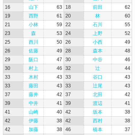
16
山下
63
18
前田
62
19
西野
61
20
林
60
21
小林
59
22
石川
55
23
森
53
24
上野
52
25
西川
50
26
小西
49
26
佐藤
49
28
森本
48
29
阪口
47
30
中谷
46
30
村上
46
32
辻
44
33
木村
43
33
谷口
43
33
藤田
43
33
辻尾
43
37
藤井
42
37
北田
42
39
中井
41
39
渡辺
41
41
山崎
40
42
坂本
38
42
伊藤
38
42
西村
38
42
加藤
38
46
橋本
37