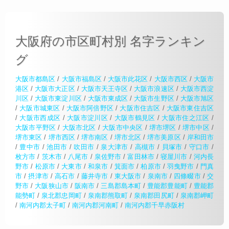
大阪府の市区町村別 名字ランキン
グ
大阪市都島区
/
大阪市福島区
/
大阪市此花区
/
大阪市西区
/
大阪市
港区
/
大阪市大正区
/
大阪市天王寺区
/
大阪市浪速区
/
大阪市西淀
川区
/
大阪市東淀川区
/
大阪市東成区
/
大阪市生野区
/
大阪市旭区
/
大阪市城東区
/
大阪市阿倍野区
/
大阪市住吉区
/
大阪市東住吉区
/
大阪市西成区
/
大阪市淀川区
/
大阪市鶴見区
/
大阪市住之江区
/
大阪市平野区
/
大阪市北区
/
大阪市中央区
/
堺市堺区
/
堺市中区
/
堺市東区
/
堺市西区
/
堺市南区
/
堺市北区
/
堺市美原区
/
岸和田市
/
豊中市
/
池田市
/
吹田市
/
泉大津市
/
高槻市
/
貝塚市
/
守口市
/
枚方市
/
茨木市
/
八尾市
/
泉佐野市
/
富田林市
/
寝屋川市
/
河内長
野市
/
松原市
/
大東市
/
和泉市
/
箕面市
/
柏原市
/
羽曳野市
/
門真
市
/
摂津市
/
高石市
/
藤井寺市
/
東大阪市
/
泉南市
/
四條畷市
/
交
野市
/
大阪狭山市
/
阪南市
/
三島郡島本町
/
豊能郡豊能町
/
豊能郡
能勢町
/
泉北郡忠岡町
/
泉南郡熊取町
/
泉南郡田尻町
/
泉南郡岬町
/
南河内郡太子町
/
南河内郡河南町
/
南河内郡千早赤阪村