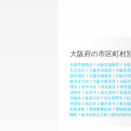
大阪府の市区町村
大阪市都島区
/
大阪市福島区
/
大阪
天王寺区
/
大阪市浪速区
/
大阪市西
阪市旭区
/
大阪市城東区
/
大阪市阿
阪市淀川区
/
大阪市鶴見区
/
大阪市
堺区
/
堺市中区
/
堺市東区
/
堺市
池田市
/
吹田市
/
泉大津市
/
高槻
田林市
/
寝屋川市
/
河内長野市
/
松
摂津市
/
高石市
/
藤井寺市
/
東大阪
郡島本町
/
豊能郡豊能町
/
豊能郡能
岬町
/
南河内郡太子町
/
南河内郡河