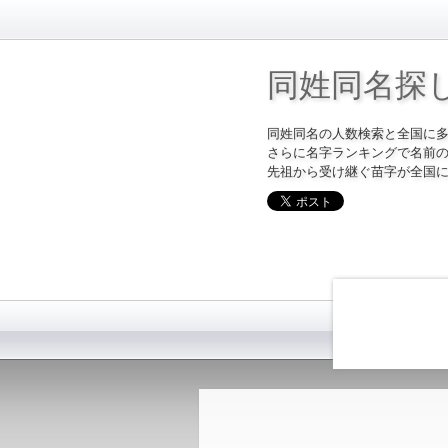
同姓同名探
同姓同名の人数検索と全国に
さらに名字ランキングで名前
先祖から受け継ぐ苗字が全国