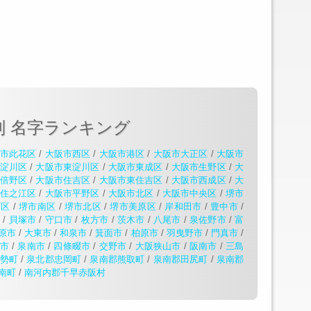
別 名字ランキング
市此花区
/
大阪市西区
/
大阪市港区
/
大阪市大正区
/
大阪市
淀川区
/
大阪市東淀川区
/
大阪市東成区
/
大阪市生野区
/
大
倍野区
/
大阪市住吉区
/
大阪市東住吉区
/
大阪市西成区
/
大
住之江区
/
大阪市平野区
/
大阪市北区
/
大阪市中央区
/
堺市
西区
/
堺市南区
/
堺市北区
/
堺市美原区
/
岸和田市
/
豊中市
/
市
/
貝塚市
/
守口市
/
枚方市
/
茨木市
/
八尾市
/
泉佐野市
/
富
原市
/
大東市
/
和泉市
/
箕面市
/
柏原市
/
羽曳野市
/
門真市
/
市
/
泉南市
/
四條畷市
/
交野市
/
大阪狭山市
/
阪南市
/
三島
勢町
/
泉北郡忠岡町
/
泉南郡熊取町
/
泉南郡田尻町
/
泉南郡
南町
/
南河内郡千早赤阪村