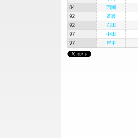
84
西岡
92
斉藤
92
石田
97
中田
97
岸本