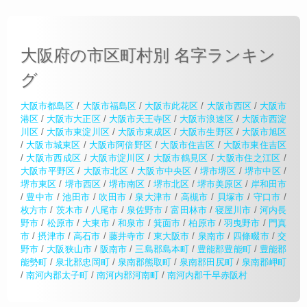
大阪府の市区町村別 名字ランキン
グ
大阪市都島区
/
大阪市福島区
/
大阪市此花区
/
大阪市西区
/
大阪市
港区
/
大阪市大正区
/
大阪市天王寺区
/
大阪市浪速区
/
大阪市西淀
川区
/
大阪市東淀川区
/
大阪市東成区
/
大阪市生野区
/
大阪市旭区
/
大阪市城東区
/
大阪市阿倍野区
/
大阪市住吉区
/
大阪市東住吉区
/
大阪市西成区
/
大阪市淀川区
/
大阪市鶴見区
/
大阪市住之江区
/
大阪市平野区
/
大阪市北区
/
大阪市中央区
/
堺市堺区
/
堺市中区
/
堺市東区
/
堺市西区
/
堺市南区
/
堺市北区
/
堺市美原区
/
岸和田市
/
豊中市
/
池田市
/
吹田市
/
泉大津市
/
高槻市
/
貝塚市
/
守口市
/
枚方市
/
茨木市
/
八尾市
/
泉佐野市
/
富田林市
/
寝屋川市
/
河内長
野市
/
松原市
/
大東市
/
和泉市
/
箕面市
/
柏原市
/
羽曳野市
/
門真
市
/
摂津市
/
高石市
/
藤井寺市
/
東大阪市
/
泉南市
/
四條畷市
/
交
野市
/
大阪狭山市
/
阪南市
/
三島郡島本町
/
豊能郡豊能町
/
豊能郡
能勢町
/
泉北郡忠岡町
/
泉南郡熊取町
/
泉南郡田尻町
/
泉南郡岬町
/
南河内郡太子町
/
南河内郡河南町
/
南河内郡千早赤阪村