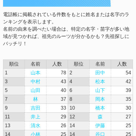
電話帳に掲載されている件数をもとに姓名または名字のラ
ンキングを表示します。
名前の由来を調べたい場合は、特定の名字・苗字が多い地
域が見つかれば、祖先のルーツが分かるかも？先祖探しに
バッチリ！
順位
名前
人数
順位
名前
人数
1
山本
78
2
田中
54
3
中村
43
4
松本
42
5
山田
40
6
山下
39
7
林
37
8
岡本
35
9
吉田
33
10
橋本
30
11
井上
29
12
森
27
13
清水
26
14
伊藤
25
14
小林
25
14
谷口
25