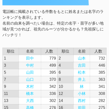
電話帳に掲載されている件数をもとに姓名または名字のラ
ンキングを表示します。
名前の由来を調べたい場合は、特定の名字・苗字が多い地
域が見つかれば、祖先のルーツが分かるかも？先祖探しに
バッチリ！
順位
名前
人数
順位
名前
人数
1
田中
779
2
山本
732
3
中村
499
4
吉田
446
5
山田
395
6
松本
385
7
山口
370
8
井上
363
9
木村
342
10
林
341
11
橋本
336
12
小林
308
13
大西
302
14
西村
282
15
高橋
276
16
前田
275