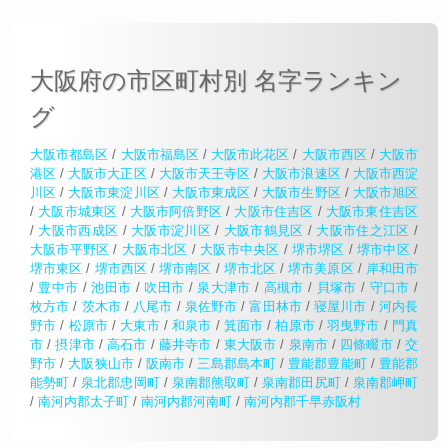
大阪府の市区町村別 名字ランキン
グ
大阪市都島区
/
大阪市福島区
/
大阪市此花区
/
大阪市西区
/
大阪市
港区
/
大阪市大正区
/
大阪市天王寺区
/
大阪市浪速区
/
大阪市西淀
川区
/
大阪市東淀川区
/
大阪市東成区
/
大阪市生野区
/
大阪市旭区
/
大阪市城東区
/
大阪市阿倍野区
/
大阪市住吉区
/
大阪市東住吉区
/
大阪市西成区
/
大阪市淀川区
/
大阪市鶴見区
/
大阪市住之江区
/
大阪市平野区
/
大阪市北区
/
大阪市中央区
/
堺市堺区
/
堺市中区
/
堺市東区
/
堺市西区
/
堺市南区
/
堺市北区
/
堺市美原区
/
岸和田市
/
豊中市
/
池田市
/
吹田市
/
泉大津市
/
高槻市
/
貝塚市
/
守口市
/
枚方市
/
茨木市
/
八尾市
/
泉佐野市
/
富田林市
/
寝屋川市
/
河内長
野市
/
松原市
/
大東市
/
和泉市
/
箕面市
/
柏原市
/
羽曳野市
/
門真
市
/
摂津市
/
高石市
/
藤井寺市
/
東大阪市
/
泉南市
/
四條畷市
/
交
野市
/
大阪狭山市
/
阪南市
/
三島郡島本町
/
豊能郡豊能町
/
豊能郡
能勢町
/
泉北郡忠岡町
/
泉南郡熊取町
/
泉南郡田尻町
/
泉南郡岬町
/
南河内郡太子町
/
南河内郡河南町
/
南河内郡千早赤阪村