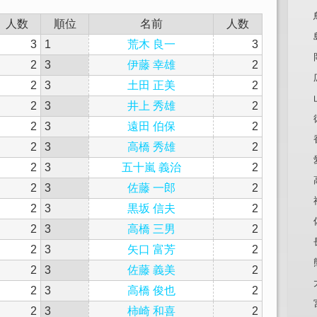
人数
順位
名前
人数
3
1
荒木 良一
3
2
3
伊藤 幸雄
2
2
3
土田 正美
2
2
3
井上 秀雄
2
2
3
遠田 伯保
2
2
3
高橋 秀雄
2
2
3
五十嵐 義治
2
2
3
佐藤 一郎
2
2
3
黒坂 信夫
2
2
3
高橋 三男
2
2
3
矢口 富芳
2
2
3
佐藤 義美
2
2
3
高橋 俊也
2
2
3
柿崎 和喜
2