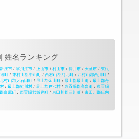
別 姓名ランキング
新庄市
/
寒河江市
/
上山市
/
村山市
/
長井市
/
天童市
/
東根
山辺町
/
東村山郡中山町
/
西村山郡河北町
/
西村山郡西川町
/
北村山郡大石田町
/
最上郡金山町
/
最上郡最上町
/
最上郡舟
村
/
最上郡鮭川村
/
最上郡戸沢村
/
東置賜郡高畠町
/
東置賜
郡白鷹町
/
西置賜郡飯豊町
/
東田川郡三川町
/
東田川郡庄内