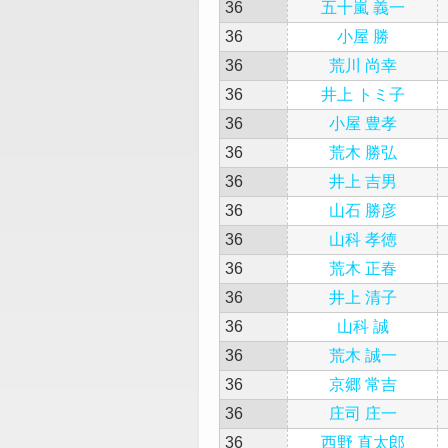
36
五十嵐 義一
36
小屋 勝
36
荒川 尚幸
36
井上 トミ子
36
小屋 豊孝
36
荒木 勝弘
36
井上 吉男
36
山石 勝彦
36
山科 孝徳
36
荒木 正春
36
井上 清子
36
山科 誠
36
荒木 誠一
36
京郷 常吉
36
庄司 庄一
36
西野 直太郎