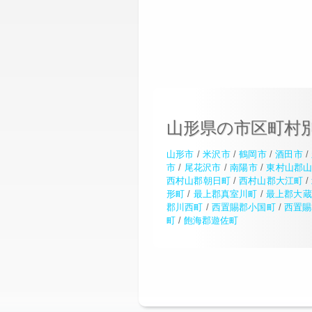
山形県の市区町村
山形市
/
米沢市
/
鶴岡市
/
酒田市
/
市
/
尾花沢市
/
南陽市
/
東村山郡
西村山郡朝日町
/
西村山郡大江町
/
形町
/
最上郡真室川町
/
最上郡大蔵
郡川西町
/
西置賜郡小国町
/
西置賜
町
/
飽海郡遊佐町