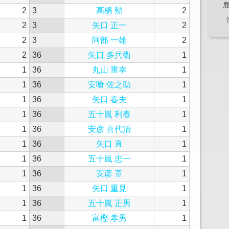
2
3
高橋 勲
2
2
3
矢口 正一
2
2
3
阿部 一雄
2
2
36
矢口 多兵衛
1
1
36
丸山 重幸
1
1
36
安喰 佐之助
1
1
36
矢口 春夫
1
1
36
五十嵐 利春
1
1
36
安彦 喜代治
1
1
36
矢口 直
1
1
36
五十嵐 忠一
1
1
36
安彦 章
1
1
36
矢口 重見
1
1
36
五十嵐 正男
1
1
36
富樫 孝男
1