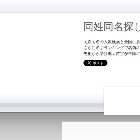
同姓同名探
同姓同名の人数検索と全国に
さらに名字ランキングで名前
先祖から受け継ぐ苗字が全国