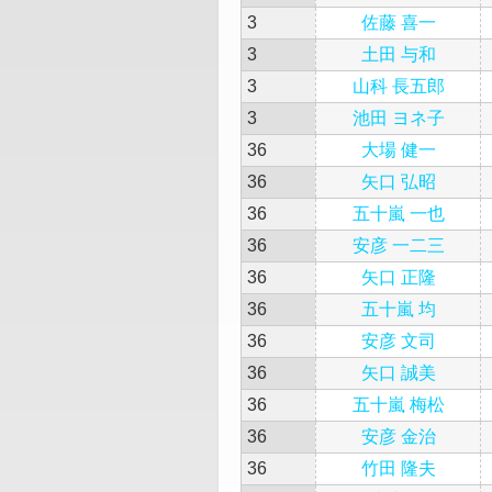
3
佐藤 喜一
3
土田 与和
3
山科 長五郎
3
池田 ヨネ子
36
大場 健一
36
矢口 弘昭
36
五十嵐 一也
36
安彦 一二三
36
矢口 正隆
36
五十嵐 均
36
安彦 文司
36
矢口 誠美
36
五十嵐 梅松
36
安彦 金治
36
竹田 隆夫