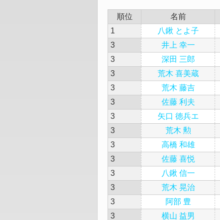
順位
名前
1
八鍬 とよ子
3
井上 幸一
3
深田 三郎
3
荒木 喜美蔵
3
荒木 藤吉
3
佐藤 利夫
3
矢口 徳兵エ
3
荒木 勲
3
高橋 和雄
3
佐藤 喜悦
3
八鍬 信一
3
荒木 晃治
3
阿部 豊
3
横山 益男