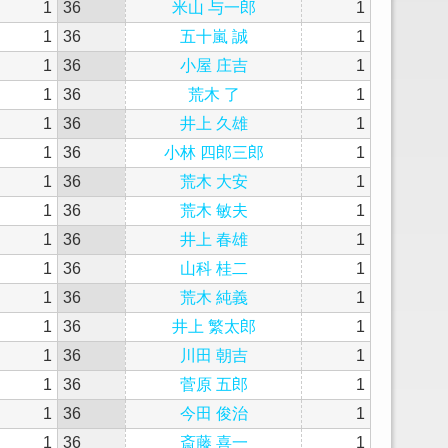
1
36
米山 与一郎
1
1
36
五十嵐 誠
1
1
36
小屋 庄吉
1
1
36
荒木 了
1
1
36
井上 久雄
1
1
36
小林 四郎三郎
1
1
36
荒木 大安
1
1
36
荒木 敏夫
1
1
36
井上 春雄
1
1
36
山科 桂二
1
1
36
荒木 純義
1
1
36
井上 繁太郎
1
1
36
川田 朝吉
1
1
36
菅原 五郎
1
1
36
今田 俊治
1
1
36
斎藤 喜一
1