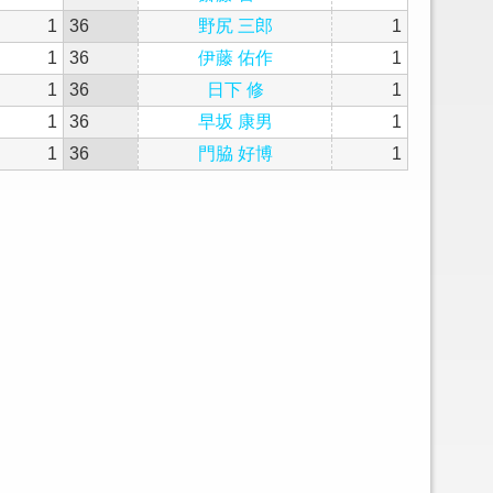
1
36
野尻 三郎
1
1
36
伊藤 佑作
1
1
36
日下 修
1
1
36
早坂 康男
1
1
36
門脇 好博
1