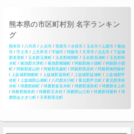
熊本県の市区町村別 名字ランキン
グ
熊本市
/
八代市
/
人吉市
/
荒尾市
/
水俣市
/
玉名市
/
山鹿市
/
菊池
市
/
宇土市
/
上天草市
/
宇城市
/
阿蘇市
/
天草市
/
合志市
/
下益城
郡美里町
/
玉名郡玉東町
/
玉名郡南関町
/
玉名郡長洲町
/
玉名郡和
水町
/
菊池郡大津町
/
菊池郡菊陽町
/
阿蘇郡南小国町
/
阿蘇郡小国
町
/
阿蘇郡産山村
/
阿蘇郡高森町
/
阿蘇郡西原村
/
阿蘇郡南阿蘇村
/
上益城郡御船町
/
上益城郡嘉島町
/
上益城郡益城町
/
上益城郡甲
佐町
/
上益城郡山都町
/
八代郡氷川町
/
葦北郡芦北町
/
葦北郡津奈
木町
/
球磨郡錦町
/
球磨郡多良木町
/
球磨郡湯前町
/
球磨郡水上村
/
球磨郡相良村
/
球磨郡五木村
/
球磨郡山江村
/
球磨郡球磨村
/
球
磨郡あさぎり町
/
天草郡苓北町