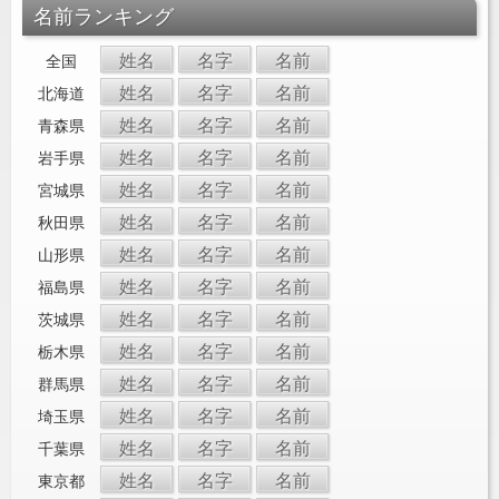
名前ランキング
姓名
名字
名前
全国
姓名
名字
名前
北海道
姓名
名字
名前
青森県
姓名
名字
名前
岩手県
姓名
名字
名前
宮城県
姓名
名字
名前
秋田県
姓名
名字
名前
山形県
姓名
名字
名前
福島県
姓名
名字
名前
茨城県
姓名
名字
名前
栃木県
姓名
名字
名前
群馬県
姓名
名字
名前
埼玉県
姓名
名字
名前
千葉県
姓名
名字
名前
東京都