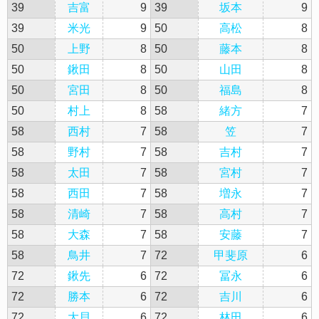
39
吉富
9
39
坂本
9
39
米光
9
50
高松
8
50
上野
8
50
藤本
8
50
鍬田
8
50
山田
8
50
宮田
8
50
福島
8
50
村上
8
58
緒方
7
58
西村
7
58
笠
7
58
野村
7
58
吉村
7
58
太田
7
58
宮村
7
58
西田
7
58
増永
7
58
清崎
7
58
高村
7
58
大森
7
58
安藤
7
58
鳥井
7
72
甲斐原
6
72
鍬先
6
72
冨永
6
72
勝本
6
72
吉川
6
72
大貝
6
72
林田
6