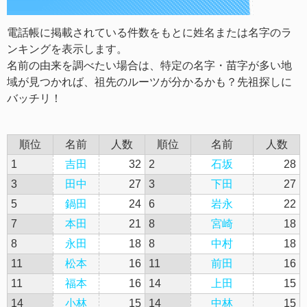
電話帳に掲載されている件数をもとに姓名または名字のラ
ンキングを表示します。
名前の由来を調べたい場合は、特定の名字・苗字が多い地
域が見つかれば、祖先のルーツが分かるかも？先祖探しに
バッチリ！
順位
名前
人数
順位
名前
人数
1
吉田
32
2
石坂
28
3
田中
27
3
下田
27
5
鍋田
24
6
岩永
22
7
本田
21
8
宮崎
18
8
永田
18
8
中村
18
11
松本
16
11
前田
16
11
福本
16
14
上田
15
14
小林
15
14
中林
15