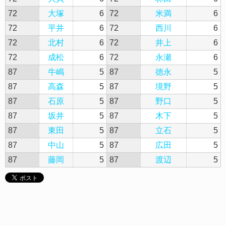
72
大塚
6
72
米満
6
72
平井
6
72
西川
6
72
北村
6
72
井上
6
72
成松
6
72
永瀬
6
87
牛嶋
5
87
徳永
5
87
高森
5
87
境野
5
87
石原
5
87
野口
5
87
坂井
5
87
木下
5
87
東田
5
87
立石
5
87
中山
5
87
広田
5
87
藤岡
5
87
渡辺
5