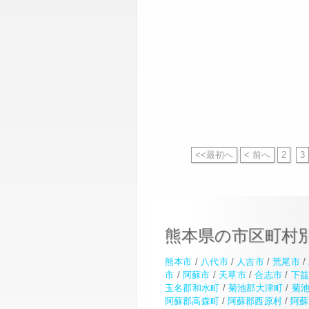
<<最初へ
< 前へ
2
3
熊本県の市区町村
熊本市
/
八代市
/
人吉市
/
荒尾市
/
市
/
阿蘇市
/
天草市
/
合志市
/
下
玉名郡和水町
/
菊池郡大津町
/
菊
阿蘇郡高森町
/
阿蘇郡西原村
/
阿蘇