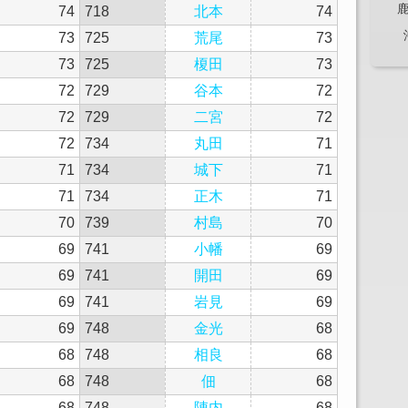
74
718
北本
74
73
725
荒尾
73
73
725
榎田
73
72
729
谷本
72
72
729
二宮
72
72
734
丸田
71
71
734
城下
71
71
734
正木
71
70
739
村島
70
69
741
小幡
69
69
741
開田
69
69
741
岩見
69
69
748
金光
68
68
748
相良
68
68
748
佃
68
68
748
陣内
68