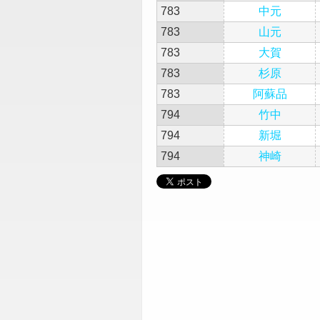
783
中元
783
山元
783
大賀
783
杉原
783
阿蘇品
794
竹中
794
新堀
794
神崎