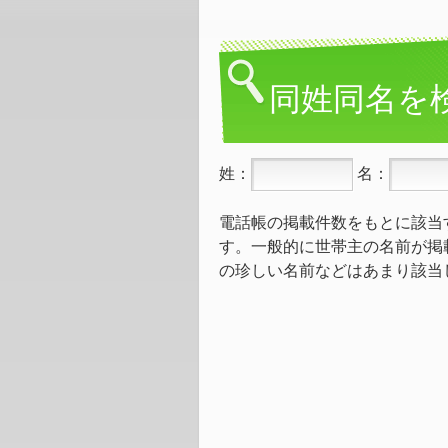
同姓同名を
姓：
名：
電話帳の掲載件数をもとに該当
す。一般的に世帯主の名前が掲
の珍しい名前などはあまり該当