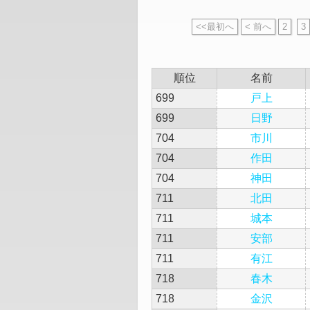
<<最初へ
< 前へ
2
3
順位
名前
699
戸上
699
日野
704
市川
704
作田
704
神田
711
北田
711
城本
711
安部
711
有江
718
春木
718
金沢