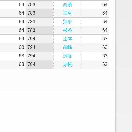
64
783
高濱
64
64
783
三村
64
64
783
別府
64
64
783
杉谷
64
64
794
辻本
63
63
794
前崎
63
63
794
渋谷
63
63
794
赤松
63