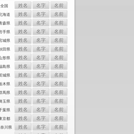
姓名
名字
名前
全国
姓名
名字
名前
北海道
姓名
名字
名前
青森県
姓名
名字
名前
岩手県
姓名
名字
名前
宮城県
姓名
名字
名前
秋田県
姓名
名字
名前
山形県
姓名
名字
名前
福島県
姓名
名字
名前
茨城県
姓名
名字
名前
栃木県
姓名
名字
名前
群馬県
姓名
名字
名前
埼玉県
姓名
名字
名前
千葉県
姓名
名字
名前
東京都
姓名
名字
名前
神奈川県