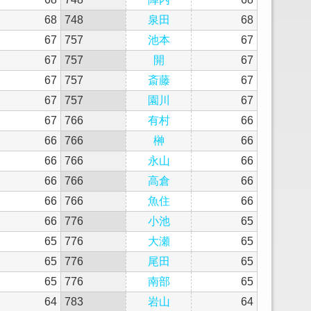
68
748
泉田
68
67
757
池本
67
67
757
開
67
67
757
斎藤
67
67
757
園川
67
67
766
有村
66
66
766
榊
66
66
766
永山
66
66
766
高倉
66
66
766
魚住
66
66
776
小池
65
65
776
大瀬
65
65
776
尾田
65
65
776
南部
65
64
783
岩山
64