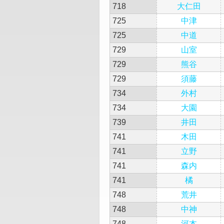
718
大仁田
725
中津
725
中道
729
山室
729
熊谷
729
須藤
734
外村
734
大園
739
井田
741
木田
741
立野
741
森内
741
橘
748
荒井
748
中神
748
河本