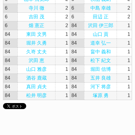
6
寺川 徹
2
6
中島 幸雄
2
6
吉田 茂
2
6
田辺 正
2
6
畑 憲正
2
84
沢田 伊三郎
1
84
東田 文男
1
84
山口 貢
1
84
堀井 久勇
1
84
道幸 弘一
1
84
久嵜 丈夫
1
84
畠中 義和
1
84
沢田 恵
1
84
松下 紀文
1
84
山口 雅彦
1
84
堀田 信博
1
84
酒谷 鹿蔵
1
84
五井 良雄
1
84
真田 貞夫
1
84
河下 将彦
1
84
松井 明彦
1
84
塚原 勇
1