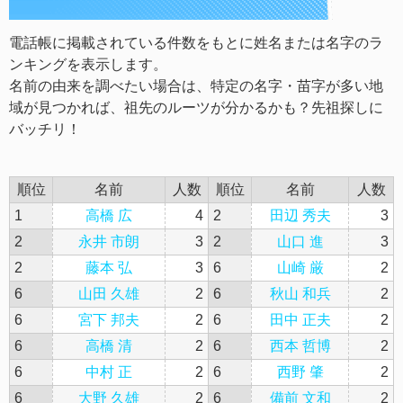
電話帳に掲載されている件数をもとに姓名または名字のラ
ンキングを表示します。
名前の由来を調べたい場合は、特定の名字・苗字が多い地
域が見つかれば、祖先のルーツが分かるかも？先祖探しに
バッチリ！
順位
名前
人数
順位
名前
人数
1
高橋 広
4
2
田辺 秀夫
3
2
永井 市朗
3
2
山口 進
3
2
藤本 弘
3
6
山崎 厳
2
6
山田 久雄
2
6
秋山 和兵
2
6
宮下 邦夫
2
6
田中 正夫
2
6
高橋 清
2
6
西本 哲博
2
6
中村 正
2
6
西野 肇
2
6
大野 久雄
2
6
備前 文和
2