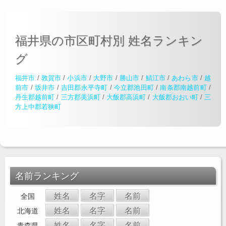
福井県の市区町村別 姓名ランキン
グ
福井市
/
敦賀市
/
小浜市
/
大野市
/
勝山市
/
鯖江市
/
あわら市
/
越
前市
/
坂井市
/
吉田郡永平寺町
/
今立郡池田町
/
南条郡南越前町
/
丹生郡越前町
/
三方郡美浜町
/
大飯郡高浜町
/
大飯郡おおい町
/
三
方上中郡若狭町
名前ランキング
姓名
名字
名前
全国
姓名
名字
名前
北海道
姓名
名字
名前
青森県