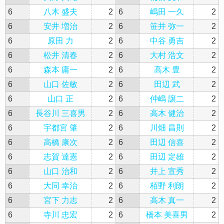
6
八木 盛夫
2
6
嶋田 一久
2
6
安井 増治
2
6
笹井 弥一
2
6
原田 力
2
6
中谷 勇吉
2
6
松井 清春
2
6
大村 浩文
2
6
森本 庸一
2
6
高木 豊
2
6
山口 佐敏
2
6
田辺 武
2
6
山口 正
2
6
仲嶋 譲二
2
6
長谷川 三喜男
2
6
高木 健治
2
6
宇都宮 肇
2
6
川畑 昌則
2
6
高橋 康次
2
6
田辺 信喜
2
6
志賀 達憲
2
6
田辺 定雄
2
6
山口 治和
2
6
井上 宣秀
2
6
大同 幸治
2
6
栢野 利朗
2
6
宮下 力志
2
6
高木 真一
2
6
寺川 忠宏
2
6
橋本 美喜男
2