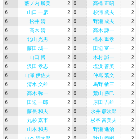
6
薮ノ内 勝美
2
6
高橋 正昭
2
6
山口 一彦
2
6
杉浦 鷹夫
2
6
松井 清
2
6
野瀬 成夫
2
6
高木 清
2
6
高木 謙一
2
6
北山 光男
2
6
橋本 重孝
2
6
藤田 城一
2
6
田辺 富一
2
6
山口 博
2
6
木村 誠一
2
6
沢田 孝志
2
6
塩浜 善美
2
6
山瀬 伊佐夫
2
6
仲嶌 繁文
2
6
清水 文雄
2
6
馬野 敏三
2
6
高木 弥一
2
6
荒山 勝巳
2
6
田辺 一郎
2
6
原田 吉雄
2
6
藤長 和夫
2
6
永井 彦次郎
2
6
丸杉 嘉市
2
6
杉谷 富美夫
2
6
山本 和男
2
6
野瀬 進治
2
6
山本 清太郎
2
6
秋山 義嗣
2