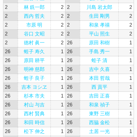
2
林 銑一郎
2
2
川島 岩太郎
2
2
西内 哲夫
2
2
生田 剛男
2
2
市原 明
2
2
和泉 孝禧
2
2
谷口 文昭
2
2
平山 照生
2
2
徳村 眞一
2
26
原田 和樹
1
26
蛭子 寿久
1
26
手島 秀一
1
26
原田 耕平
1
26
蛭子 清
1
26
明神 慈郎
1
26
吉中 久喜
1
26
蛭子 良子
1
26
本田 哲哉
1
26
吉本 ヨシヱ
1
26
西 貢平
1
26
杉本 市夫
1
26
吉田 正喜
1
26
村山 与吉
1
26
和泉 禎子
1
26
西村 賢典
1
26
東野 三樹
1
26
和田 時信
1
26
西脇 金松
1
26
松下 伸之
1
26
土居 一光
1