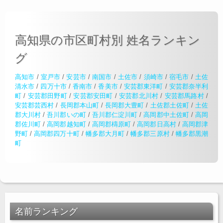
高知県の市区町村別 姓名ランキン
グ
高知市
/
室戸市
/
安芸市
/
南国市
/
土佐市
/
須崎市
/
宿毛市
/
土佐
清水市
/
四万十市
/
香南市
/
香美市
/
安芸郡東洋町
/
安芸郡奈半利
町
/
安芸郡田野町
/
安芸郡安田町
/
安芸郡北川村
/
安芸郡馬路村
/
安芸郡芸西村
/
長岡郡本山町
/
長岡郡大豊町
/
土佐郡土佐町
/
土佐
郡大川村
/
吾川郡いの町
/
吾川郡仁淀川町
/
高岡郡中土佐町
/
高岡
郡佐川町
/
高岡郡越知町
/
高岡郡檮原町
/
高岡郡日高村
/
高岡郡津
野町
/
高岡郡四万十町
/
幡多郡大月町
/
幡多郡三原村
/
幡多郡黒潮
町
名前ランキング