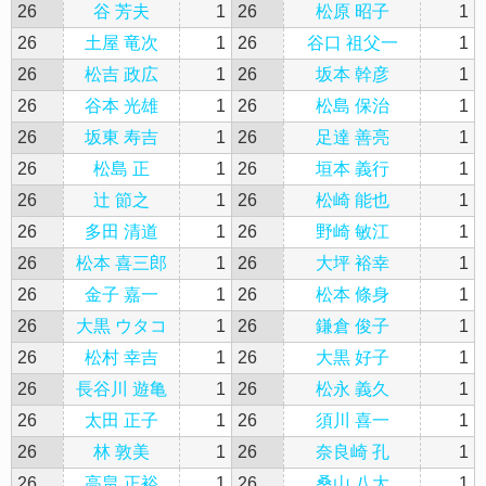
26
谷 芳夫
1
26
松原 昭子
1
26
土屋 竜次
1
26
谷口 祖父一
1
26
松吉 政広
1
26
坂本 幹彦
1
26
谷本 光雄
1
26
松島 保治
1
26
坂東 寿吉
1
26
足達 善亮
1
26
松島 正
1
26
垣本 義行
1
26
辻 節之
1
26
松崎 能也
1
26
多田 清道
1
26
野崎 敏江
1
26
松本 喜三郎
1
26
大坪 裕幸
1
26
金子 嘉一
1
26
松本 條身
1
26
大黒 ウタコ
1
26
鎌倉 俊子
1
26
松村 幸吉
1
26
大黒 好子
1
26
長谷川 遊亀
1
26
松永 義久
1
26
太田 正子
1
26
須川 喜一
1
26
林 敦美
1
26
奈良崎 孔
1
26
高畠 正裕
1
26
桑山 八大
1