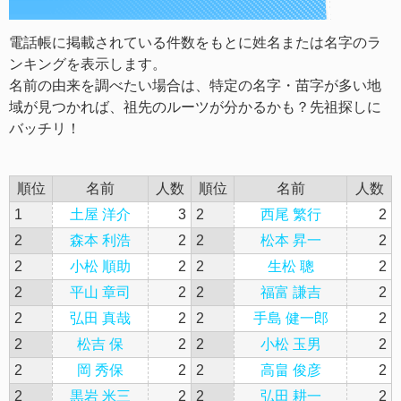
電話帳に掲載されている件数をもとに姓名または名字のラ
ンキングを表示します。
名前の由来を調べたい場合は、特定の名字・苗字が多い地
域が見つかれば、祖先のルーツが分かるかも？先祖探しに
バッチリ！
順位
名前
人数
順位
名前
人数
1
土屋 洋介
3
2
西尾 繁行
2
2
森本 利浩
2
2
松本 昇一
2
2
小松 順助
2
2
生松 聰
2
2
平山 章司
2
2
福富 謙吉
2
2
弘田 真哉
2
2
手島 健一郎
2
2
松吉 保
2
2
小松 玉男
2
2
岡 秀保
2
2
高畠 俊彦
2
2
黒岩 米三
2
2
弘田 耕一
2