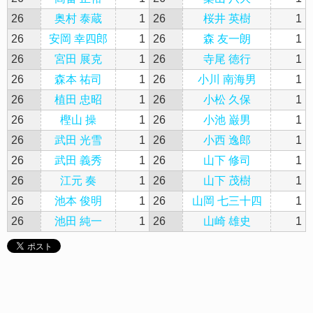
26
奥村 泰蔵
1
26
桜井 英樹
1
26
安岡 幸四郎
1
26
森 友一朗
1
26
宮田 展克
1
26
寺尾 徳行
1
26
森本 祐司
1
26
小川 南海男
1
26
植田 忠昭
1
26
小松 久保
1
26
樫山 操
1
26
小池 巌男
1
26
武田 光雪
1
26
小西 逸郎
1
26
武田 義秀
1
26
山下 修司
1
26
江元 奏
1
26
山下 茂樹
1
26
池本 俊明
1
26
山岡 七三十四
1
26
池田 純一
1
26
山崎 雄史
1