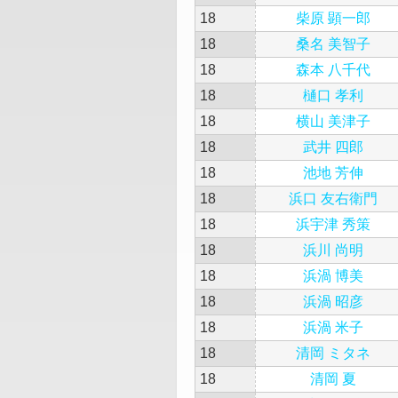
18
柴原 顕一郎
18
桑名 美智子
18
森本 八千代
18
樋口 孝利
18
横山 美津子
18
武井 四郎
18
池地 芳伸
18
浜口 友右衛門
18
浜宇津 秀策
18
浜川 尚明
18
浜渦 博美
18
浜渦 昭彦
18
浜渦 米子
18
清岡 ミタネ
18
清岡 夏