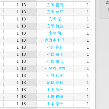
1
18
安岡 喜代
1
1
18
安岡 恭平
1
1
18
安岡 栄
1
1
18
安岡 雄造
1
1
18
宗崎 司
1
1
18
家野本 和子
1
1
18
小川 長利
1
1
18
小松 敏正
1
1
18
小松 重広
1
1
18
小笠原 理吉
1
1
18
小谷 和美
1
1
18
尼崎 豊和
1
1
18
山中 清一
1
1
18
山崎 春雄
1
1
18
山本 修子
1