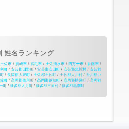
別 姓名ランキング
/
土佐市
/
須崎市
/
宿毛市
/
土佐清水市
/
四万十市
/
香南市
/
利町
/
安芸郡田野町
/
安芸郡安田町
/
安芸郡北川村
/
安芸郡
町
/
長岡郡大豊町
/
土佐郡土佐町
/
土佐郡大川村
/
吾川郡い
佐町
/
高岡郡佐川町
/
高岡郡越知町
/
高岡郡檮原町
/
高岡郡
十町
/
幡多郡大月町
/
幡多郡三原村
/
幡多郡黒潮町