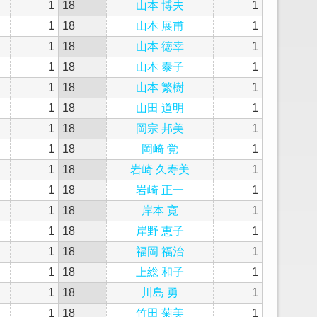
1
18
山本 博夫
1
1
18
山本 展甫
1
1
18
山本 徳幸
1
1
18
山本 泰子
1
1
18
山本 繁樹
1
1
18
山田 道明
1
1
18
岡宗 邦美
1
1
18
岡崎 覚
1
1
18
岩崎 久寿美
1
1
18
岩崎 正一
1
1
18
岸本 寛
1
1
18
岸野 恵子
1
1
18
福岡 福治
1
1
18
上総 和子
1
1
18
川島 勇
1
1
18
竹田 菊美
1