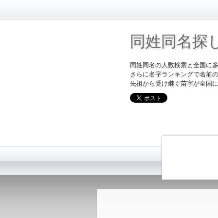
同姓同名探
同姓同名の人数検索と全国に
さらに名字ランキングで名前
先祖から受け継ぐ苗字が全国