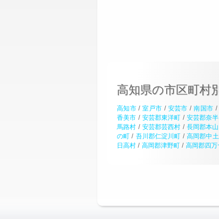
高知県の市区町村
高知市
/
室戸市
/
安芸市
/
南国市
香美市
/
安芸郡東洋町
/
安芸郡奈半
馬路村
/
安芸郡芸西村
/
長岡郡本山
の町
/
吾川郡仁淀川町
/
高岡郡中土
日高村
/
高岡郡津野町
/
高岡郡四万