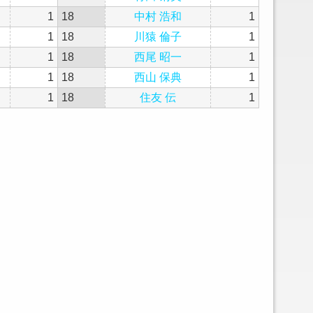
1
18
中村 浩和
1
1
18
川猿 倫子
1
1
18
西尾 昭一
1
1
18
西山 保典
1
1
18
住友 伝
1