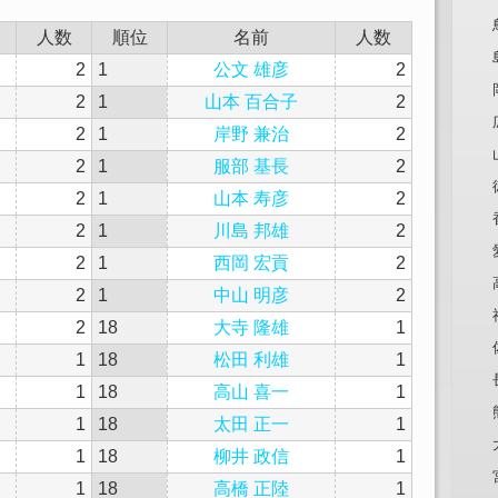
人数
順位
名前
人数
2
1
公文 雄彦
2
2
1
山本 百合子
2
2
1
岸野 兼治
2
2
1
服部 基長
2
2
1
山本 寿彦
2
2
1
川島 邦雄
2
2
1
西岡 宏貢
2
2
1
中山 明彦
2
2
18
大寺 隆雄
1
1
18
松田 利雄
1
1
18
高山 喜一
1
1
18
太田 正一
1
1
18
柳井 政信
1
1
18
高橋 正陸
1