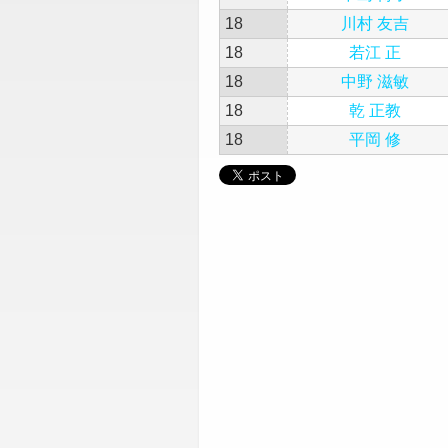
18
川村 友吉
18
若江 正
18
中野 滋敏
18
乾 正教
18
平岡 修