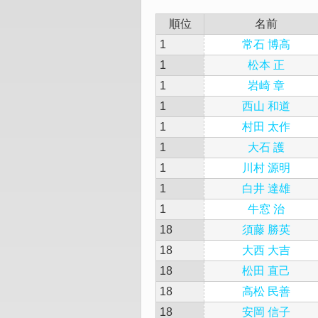
順位
名前
1
常石 博高
1
松本 正
1
岩崎 章
1
西山 和道
1
村田 太作
1
大石 護
1
川村 源明
1
白井 達雄
1
牛窓 治
18
須藤 勝英
18
大西 大吉
18
松田 直己
18
高松 民善
18
安岡 信子