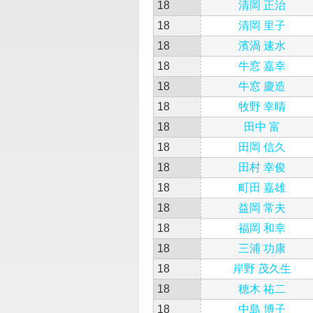
18
清岡 正治
18
清岡 里子
18
濱渦 速水
18
牛窓 嘉幸
18
牛窓 慶造
18
牧野 幸晴
18
田中 富
18
田岡 信久
18
田村 幸俊
18
町田 嘉雄
18
益岡 常夫
18
福岡 和幸
18
三浦 功康
18
岸野 茂久生
18
穂木 祐二
18
中島 博子