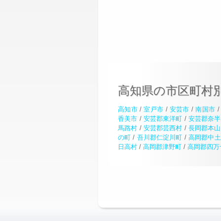
高知県の市区町村
高知市
/
室戸市
/
安芸市
/
南国市
香美市
/
安芸郡東洋町
/
安芸郡奈半
馬路村
/
安芸郡芸西村
/
長岡郡本山
の町
/
吾川郡仁淀川町
/
高岡郡中土
日高村
/
高岡郡津野町
/
高岡郡四万