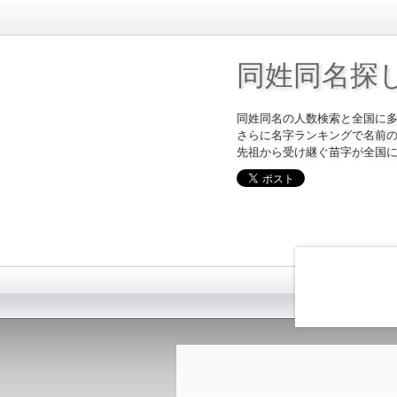
同姓同名探
同姓同名の人数検索と全国に
さらに名字ランキングで名前
先祖から受け継ぐ苗字が全国