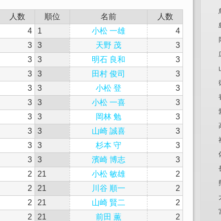
人数
順位
名前
人数
4
1
小松 一雄
4
3
3
天野 茂
3
3
3
明石 良和
3
3
3
田村 俊司
3
3
3
小松 登
3
3
3
小松 一喜
3
3
3
岡林 勉
3
3
3
山崎 誠喜
3
3
3
杉本 守
3
3
3
濱崎 博志
3
2
21
小松 敏雄
2
2
21
川谷 順一
2
2
21
山崎 賢二
2
2
21
前田 薫
2