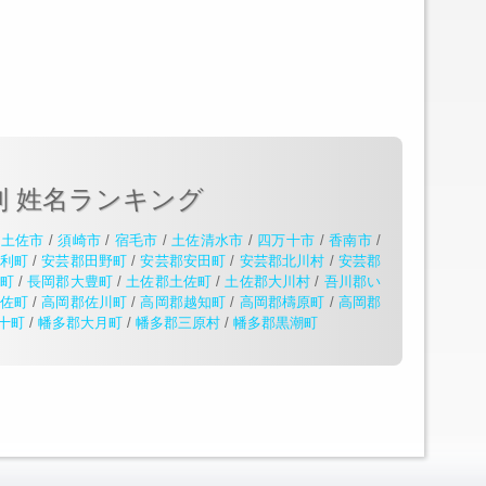
別 姓名ランキング
/
土佐市
/
須崎市
/
宿毛市
/
土佐清水市
/
四万十市
/
香南市
/
利町
/
安芸郡田野町
/
安芸郡安田町
/
安芸郡北川村
/
安芸郡
町
/
長岡郡大豊町
/
土佐郡土佐町
/
土佐郡大川村
/
吾川郡い
佐町
/
高岡郡佐川町
/
高岡郡越知町
/
高岡郡檮原町
/
高岡郡
十町
/
幡多郡大月町
/
幡多郡三原村
/
幡多郡黒潮町