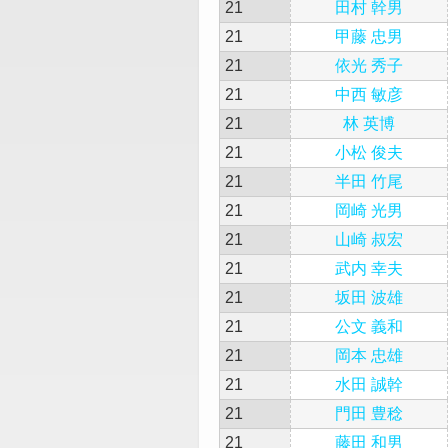
21
田村 幹男
21
甲藤 忠男
21
依光 秀子
21
中西 敏彦
21
林 英博
21
小松 俊夫
21
半田 竹尾
21
岡崎 光男
21
山崎 叔宏
21
武内 幸夫
21
坂田 波雄
21
公文 義和
21
岡本 忠雄
21
水田 誠幹
21
門田 豊稔
21
藤田 和男