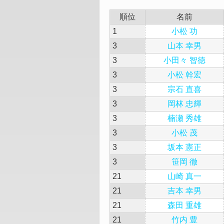
順位
名前
1
小松 功
3
山本 幸男
3
小田々 智徳
3
小松 幹宏
3
宗石 直喜
3
岡林 忠輝
3
楠瀬 秀雄
3
小松 茂
3
坂本 憲正
3
笹岡 徹
21
山崎 真一
21
吉本 幸男
21
森田 重雄
21
竹内 豊