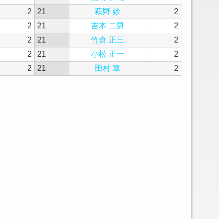
2
21
萩野 妙
2
2
21
吉本 二男
2
2
21
竹倉 正三
2
2
21
小松 正一
2
2
21
田村 章
2