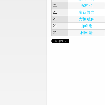
21
西村 弘
21
宗石 隆文
21
大和 敏伸
21
山崎 進
21
村田 清