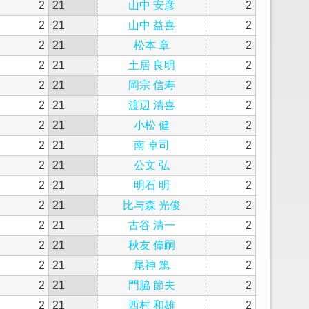
2
21
山中 安彦
2
2
21
山中 益喜
2
2
21
松本 章
2
2
21
土居 良明
2
2
21
岡宗 信寿
2
2
21
渡辺 清喜
2
2
21
小松 健
2
2
21
南 卓司
2
2
21
公文 弘
2
2
21
明石 明
2
2
21
比与森 光俊
2
2
21
古谷 清一
2
2
21
秋友 偉嗣
2
2
21
尾神 篤
2
2
21
門脇 節夫
2
2
21
西村 和雄
2