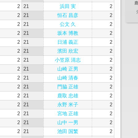
2
21
浜田 実
2
2
21
恒石 昌彦
2
2
21
公文 久
2
2
21
坂本 博教
2
2
21
日浦 義正
2
2
21
濱田 欣宏
2
2
21
小笠原 清志
2
2
21
山崎 正男
2
2
21
山崎 清春
2
2
21
門脇 正雄
2
2
21
鹿取 忠雄
2
2
21
永野 米子
2
2
21
宮地 正雄
2
2
21
山中 一男
2
2
21
池田 国繁
2