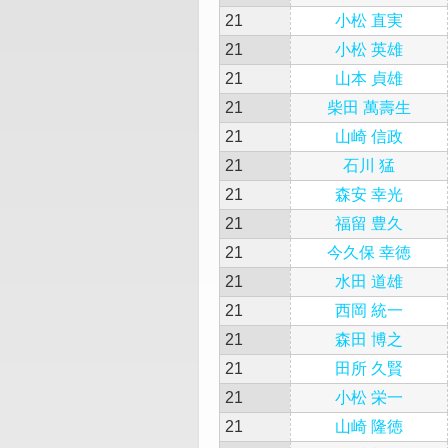
21
小松 直実
21
小松 英雄
21
山本 貞雄
21
柴田 萬壽生
21
山崎 信政
21
石川 猛
21
森安 幸光
21
福留 豊久
21
今久保 幸徳
21
水田 道雄
21
西岡 統一
21
森田 博之
21
田所 久賢
21
小松 栄一
21
山崎 隆徳