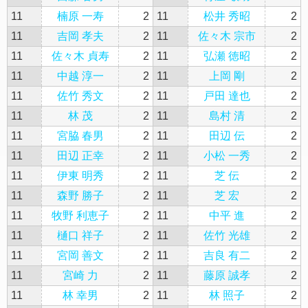
11
楠原 一寿
2
11
松井 秀昭
2
11
吉岡 孝夫
2
11
佐々木 宗市
2
11
佐々木 貞寿
2
11
弘瀬 徳昭
2
11
中越 淳一
2
11
上岡 剛
2
11
佐竹 秀文
2
11
戸田 達也
2
11
林 茂
2
11
島村 清
2
11
宮脇 春男
2
11
田辺 伝
2
11
田辺 正幸
2
11
小松 一秀
2
11
伊東 明秀
2
11
芝 伝
2
11
森野 勝子
2
11
芝 宏
2
11
牧野 利恵子
2
11
中平 進
2
11
樋口 祥子
2
11
佐竹 光雄
2
11
宮岡 善文
2
11
吉良 有二
2
11
宮崎 力
2
11
藤原 誠孝
2
11
林 幸男
2
11
林 照子
2