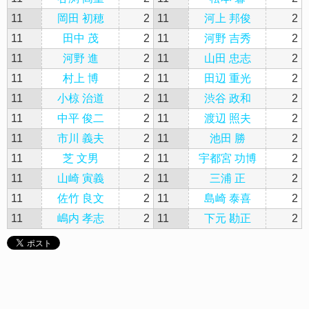
11
岡田 初穂
2
11
河上 邦俊
2
11
田中 茂
2
11
河野 吉秀
2
11
河野 進
2
11
山田 忠志
2
11
村上 博
2
11
田辺 重光
2
11
小椋 治道
2
11
渋谷 政和
2
11
中平 俊二
2
11
渡辺 照夫
2
11
市川 義夫
2
11
池田 勝
2
11
芝 文男
2
11
宇都宮 功博
2
11
山崎 寅義
2
11
三浦 正
2
11
佐竹 良文
2
11
島崎 泰喜
2
11
嶋内 孝志
2
11
下元 勘正
2