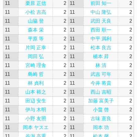
11
栗原 正信
2
11
前田 知一
2
11
小松 吉高
2
11
中山 隆弘
2
11
山脇 登
2
11
武田 天良
2
11
森本 栄
2
11
西田 順一
2
11
平原 等
2
11
中平 満利
2
11
片岡 正幸
2
11
松本 良吉
2
11
岡田 弘
2
11
橋本 昇
2
11
宮崎 理舎
2
11
林 清
2
11
島崎 哲
2
11
武吉 可年
2
11
林 貞利
2
11
今井 将貴
2
11
山本 裕之
2
11
西山 吉昭
2
11
田辺 安生
2
11
加藤 富美子
2
11
伊与 木明
2
11
小畠 啓
2
11
小野 友照
2
11
古味 憲良
2
11
岡本 ヤスエ
2
11
岡本 功
2
11
谷渕 高重
2
11
松本 馨
2