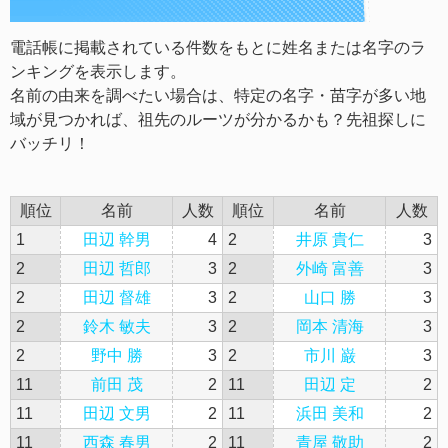
電話帳に掲載されている件数をもとに姓名または名字のラ
ンキングを表示します。
名前の由来を調べたい場合は、特定の名字・苗字が多い地
域が見つかれば、祖先のルーツが分かるかも？先祖探しに
バッチリ！
順位
名前
人数
順位
名前
人数
1
田辺 幹男
4
2
井原 貴仁
3
2
田辺 哲郎
3
2
外崎 富善
3
2
田辺 督雄
3
2
山口 勝
3
2
鈴木 敏夫
3
2
岡本 清海
3
2
野中 勝
3
2
市川 巌
3
11
前田 茂
2
11
田辺 定
2
11
田辺 文男
2
11
浜田 美和
2
11
西森 春男
2
11
青屋 敬助
2