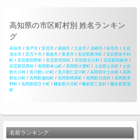
高知県の市区町村別 姓名ランキン
グ
高知市
/
室戸市
/
安芸市
/
南国市
/
土佐市
/
須崎市
/
宿毛市
/
土佐
清水市
/
四万十市
/
香南市
/
香美市
/
安芸郡東洋町
/
安芸郡奈半利
町
/
安芸郡田野町
/
安芸郡安田町
/
安芸郡北川村
/
安芸郡馬路村
/
安芸郡芸西村
/
長岡郡本山町
/
長岡郡大豊町
/
土佐郡土佐町
/
土佐
郡大川村
/
吾川郡いの町
/
吾川郡仁淀川町
/
高岡郡中土佐町
/
高岡
郡佐川町
/
高岡郡越知町
/
高岡郡檮原町
/
高岡郡日高村
/
高岡郡津
野町
/
高岡郡四万十町
/
幡多郡大月町
/
幡多郡三原村
/
幡多郡黒潮
町
名前ランキング