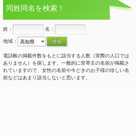
同姓同名を検索！
姓：
名：
地域：
電話帳の掲載件数をもとに該当する人数（実際の人口では
ありません）を探します。一般的に世帯主の名前が掲載さ
れていますので、女性の名前や今どきのお子様の珍しい名
前などはあまり該当しないと思います。