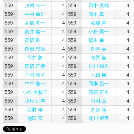
559
川村 幸一
4
559
田中 英雄
4
559
中村 幸雄
4
559
岡本 真一
4
559
高橋 孝一
4
559
谷脇 昇
4
559
筒井 健一
4
559
小松 陽一
4
559
高橋 良一
4
559
橋本 幸一
4
559
前田 忠雄
4
559
岡本 実
4
559
筒井 勝
4
559
笹岡 徹
4
559
高橋 正博
4
559
市川 和男
4
559
中村 雅子
4
559
池田 勝
4
559
中平 順一
4
559
岡本 義一
4
559
小松 美智子
4
559
高橋 正男
4
559
小松 正寿
4
559
竹村 章
4
559
西村 修
4
559
久保 尚
4
559
池田 宏
4
559
北川 博章
4