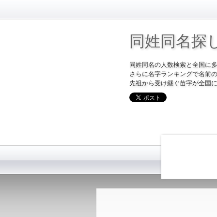
同姓同名探
同姓同名の人数検索と全国に
さらに名字ランキングで名前
先祖から受け継ぐ苗字が全国