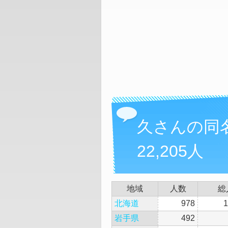
久さんの同
22,205人
地域
人数
総
北海道
978
1
岩手県
492