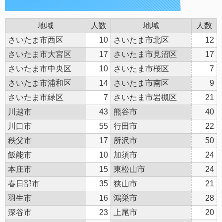
地域
人数
地域
人数
さいたま市西区
10
さいたま市北区
12
さいたま市大宮区
17
さいたま市見沼区
17
さいたま市中央区
10
さいたま市桜区
7
さいたま市浦和区
14
さいたま市南区
9
さいたま市緑区
7
さいたま市岩槻区
21
川越市
43
熊谷市
40
川口市
55
行田市
22
秩父市
17
所沢市
50
飯能市
10
加須市
24
本庄市
15
東松山市
24
春日部市
35
狭山市
21
羽生市
16
鴻巣市
28
深谷市
23
上尾市
20