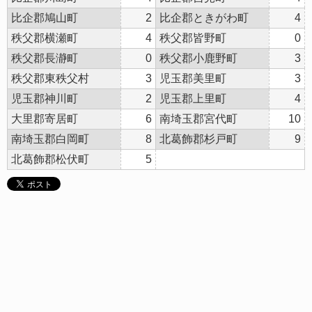
比企郡鳩山町
2
比企郡ときがわ町
4
秩父郡横瀬町
4
秩父郡皆野町
0
秩父郡長瀞町
0
秩父郡小鹿野町
3
秩父郡東秩父村
3
児玉郡美里町
3
児玉郡神川町
2
児玉郡上里町
4
大里郡寄居町
6
南埼玉郡宮代町
10
南埼玉郡白岡町
8
北葛飾郡杉戸町
9
北葛飾郡松伏町
5