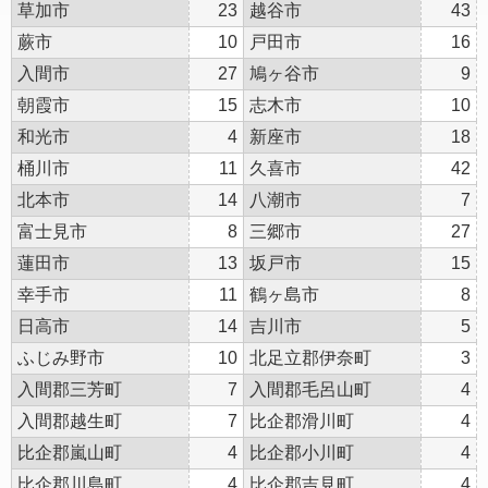
草加市
23
越谷市
43
蕨市
10
戸田市
16
入間市
27
鳩ヶ谷市
9
朝霞市
15
志木市
10
和光市
4
新座市
18
桶川市
11
久喜市
42
北本市
14
八潮市
7
富士見市
8
三郷市
27
蓮田市
13
坂戸市
15
幸手市
11
鶴ヶ島市
8
日高市
14
吉川市
5
ふじみ野市
10
北足立郡伊奈町
3
入間郡三芳町
7
入間郡毛呂山町
4
入間郡越生町
7
比企郡滑川町
4
比企郡嵐山町
4
比企郡小川町
4
比企郡川島町
4
比企郡吉見町
4