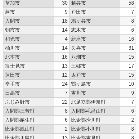
草加市
30
越谷市
58
蕨市
9
戸田市
7
入間市
18
鳩ヶ谷市
8
朝霞市
14
志木市
6
和光市
4
新座市
16
桶川市
14
久喜市
31
北本市
16
八潮市
15
富士見市
13
三郷市
17
蓮田市
12
坂戸市
15
幸手市
24
鶴ヶ島市
10
日高市
7
吉川市
9
ふじみ野市
22
北足立郡伊奈町
7
入間郡三芳町
8
入間郡毛呂山町
6
入間郡越生町
6
比企郡滑川町
2
比企郡嵐山町
2
比企郡小川町
8
比企郡川島町
13
比企郡吉見町
8