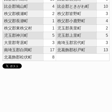
比企郡鳩山町
4
比企郡ときがわ町
10
秩父郡横瀬町
2
秩父郡皆野町
3
秩父郡長瀞町
1
秩父郡小鹿野町
4
秩父郡東秩父村
1
児玉郡美里町
2
児玉郡神川町
5
児玉郡上里町
5
大里郡寄居町
3
南埼玉郡宮代町
3
南埼玉郡白岡町
17
北葛飾郡杉戸町
13
北葛飾郡松伏町
8