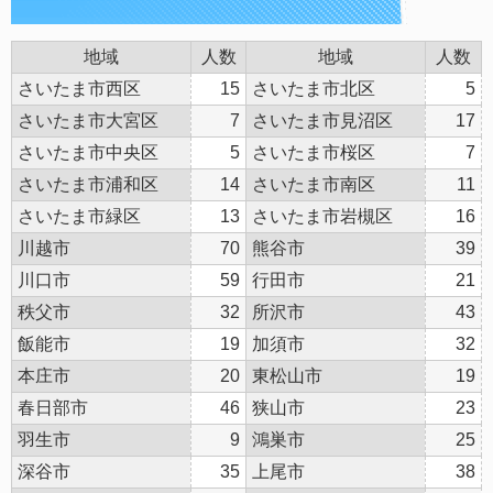
地域
人数
地域
人数
さいたま市西区
15
さいたま市北区
5
さいたま市大宮区
7
さいたま市見沼区
17
さいたま市中央区
5
さいたま市桜区
7
さいたま市浦和区
14
さいたま市南区
11
さいたま市緑区
13
さいたま市岩槻区
16
川越市
70
熊谷市
39
川口市
59
行田市
21
秩父市
32
所沢市
43
飯能市
19
加須市
32
本庄市
20
東松山市
19
春日部市
46
狭山市
23
羽生市
9
鴻巣市
25
深谷市
35
上尾市
38