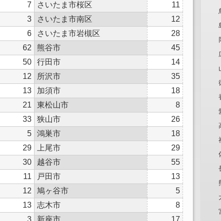
7
さいたま市桜区
11
3
さいたま市南区
12
6
さいたま市岩槻区
28
62
熊谷市
45
50
行田市
14
12
所沢市
35
13
加須市
18
21
東松山市
8
33
狭山市
26
5
鴻巣市
18
29
上尾市
29
30
越谷市
55
11
戸田市
13
12
鳩ヶ谷市
5
13
志木市
8
3
新座市
17