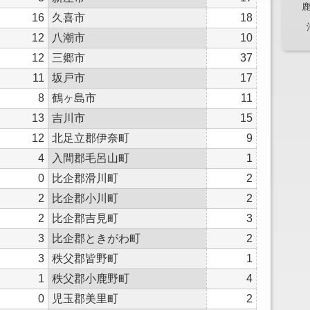
16
久喜市
18
12
八潮市
10
12
三郷市
37
11
坂戸市
17
8
鶴ヶ島市
11
13
吉川市
15
12
北足立郡伊奈町
9
4
入間郡毛呂山町
1
0
比企郡滑川町
2
2
比企郡小川町
2
2
比企郡吉見町
3
3
比企郡ときがわ町
2
3
秩父郡皆野町
1
1
秩父郡小鹿野町
4
0
児玉郡美里町
2