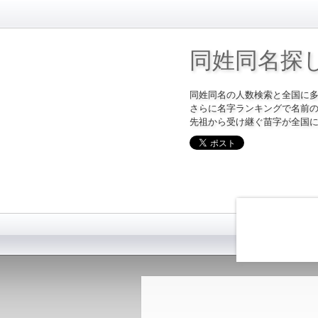
同姓同名探
同姓同名の人数検索と全国に
さらに名字ランキングで名前
先祖から受け継ぐ苗字が全国