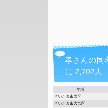
孝さんの同
に 2,702人
地域
さいたま市西区
さいたま市大宮区