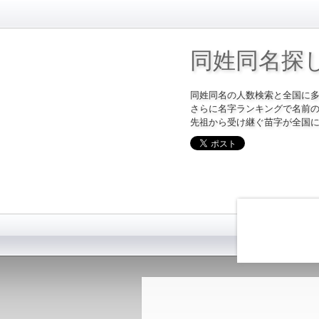
同姓同名探
同姓同名の人数検索と全国に
さらに名字ランキングで名前
先祖から受け継ぐ苗字が全国