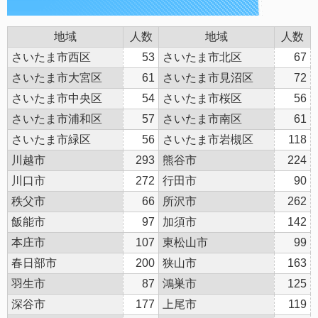
地域
人数
地域
人数
さいたま市西区
53
さいたま市北区
67
さいたま市大宮区
61
さいたま市見沼区
72
さいたま市中央区
54
さいたま市桜区
56
さいたま市浦和区
57
さいたま市南区
61
さいたま市緑区
56
さいたま市岩槻区
118
川越市
293
熊谷市
224
川口市
272
行田市
90
秩父市
66
所沢市
262
飯能市
97
加須市
142
本庄市
107
東松山市
99
春日部市
200
狭山市
163
羽生市
87
鴻巣市
125
深谷市
177
上尾市
119