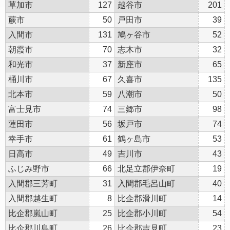
草加市
127
越谷市
201
蕨市
50
戸田市
39
入間市
131
鳩ヶ谷市
52
朝霞市
70
志木市
32
和光市
37
新座市
65
桶川市
67
久喜市
135
北本市
59
八潮市
50
富士見市
74
三郷市
98
蓮田市
56
坂戸市
74
幸手市
61
鶴ヶ島市
53
日高市
49
吉川市
43
ふじみ野市
66
北足立郡伊奈町
19
入間郡三芳町
31
入間郡毛呂山町
40
入間郡越生町
8
比企郡滑川町
14
比企郡嵐山町
25
比企郡小川町
54
比企郡川島町
26
比企郡吉見町
23