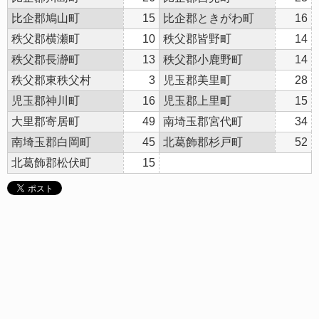
比企郡鳩山町
15
比企郡ときがわ町
16
秩父郡横瀬町
10
秩父郡皆野町
14
秩父郡長瀞町
13
秩父郡小鹿野町
14
秩父郡東秩父村
3
児玉郡美里町
28
児玉郡神川町
16
児玉郡上里町
15
大里郡寄居町
49
南埼玉郡宮代町
34
南埼玉郡白岡町
45
北葛飾郡杉戸町
52
北葛飾郡松伏町
15