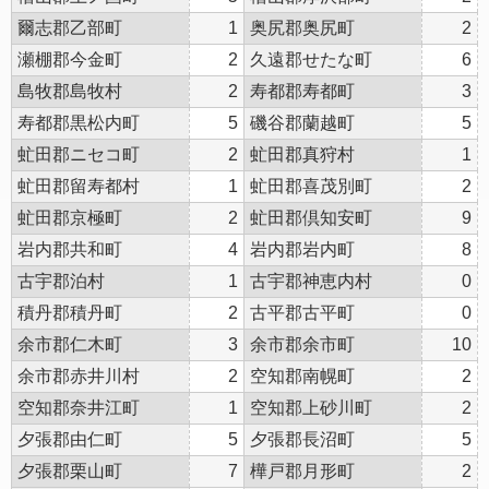
爾志郡乙部町
1
奥尻郡奥尻町
2
瀬棚郡今金町
2
久遠郡せたな町
6
島牧郡島牧村
2
寿都郡寿都町
3
寿都郡黒松内町
5
磯谷郡蘭越町
5
虻田郡ニセコ町
2
虻田郡真狩村
1
虻田郡留寿都村
1
虻田郡喜茂別町
2
虻田郡京極町
2
虻田郡倶知安町
9
岩内郡共和町
4
岩内郡岩内町
8
古宇郡泊村
1
古宇郡神恵内村
0
積丹郡積丹町
2
古平郡古平町
0
余市郡仁木町
3
余市郡余市町
10
余市郡赤井川村
2
空知郡南幌町
2
空知郡奈井江町
1
空知郡上砂川町
2
夕張郡由仁町
5
夕張郡長沼町
5
夕張郡栗山町
7
樺戸郡月形町
2