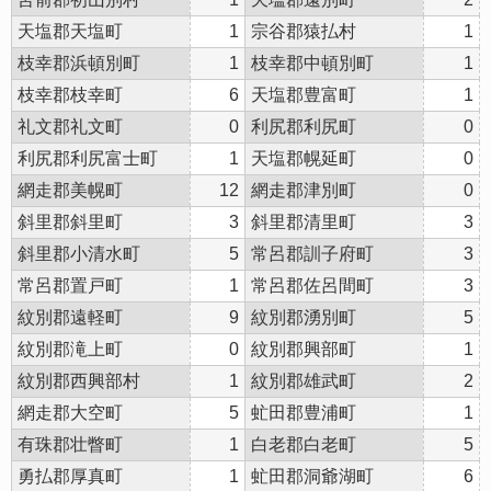
天塩郡天塩町
1
宗谷郡猿払村
1
枝幸郡浜頓別町
1
枝幸郡中頓別町
1
枝幸郡枝幸町
6
天塩郡豊富町
1
礼文郡礼文町
0
利尻郡利尻町
0
利尻郡利尻富士町
1
天塩郡幌延町
0
網走郡美幌町
12
網走郡津別町
0
斜里郡斜里町
3
斜里郡清里町
3
斜里郡小清水町
5
常呂郡訓子府町
3
常呂郡置戸町
1
常呂郡佐呂間町
3
紋別郡遠軽町
9
紋別郡湧別町
5
紋別郡滝上町
0
紋別郡興部町
1
紋別郡西興部村
1
紋別郡雄武町
2
網走郡大空町
5
虻田郡豊浦町
1
有珠郡壮瞥町
1
白老郡白老町
5
勇払郡厚真町
1
虻田郡洞爺湖町
6