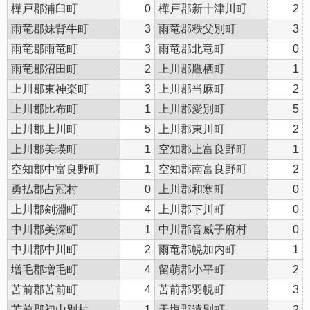
樺戸郡浦臼町
0
樺戸郡新十津川町
2
雨竜郡妹背牛町
3
雨竜郡秩父別町
3
雨竜郡雨竜町
3
雨竜郡北竜町
0
雨竜郡沼田町
2
上川郡鷹栖町
1
上川郡東神楽町
3
上川郡当麻町
2
上川郡比布町
1
上川郡愛別町
5
上川郡上川町
5
上川郡東川町
2
上川郡美瑛町
1
空知郡上富良野町
1
空知郡中富良野町
1
空知郡南富良野町
2
勇払郡占冠村
0
上川郡和寒町
0
上川郡剣淵町
4
上川郡下川町
0
中川郡美深町
1
中川郡音威子府村
0
中川郡中川町
2
雨竜郡幌加内町
1
増毛郡増毛町
4
留萌郡小平町
2
苫前郡苫前町
4
苫前郡羽幌町
3
苫前郡初山別村
1
天塩郡遠別町
2