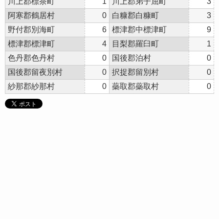
川上郡標茶町
1
川上郡弟子屈町
3
阿寒郡鶴居村
0
白糠郡白糠町
3
野付郡別海町
6
標津郡中標津町
9
標津郡標津町
4
目梨郡羅臼町
1
色丹郡色丹村
0
国後郡泊村
0
国後郡留夜別村
0
択捉郡留別村
0
紗那郡紗那村
0
蘂取郡蘂取村
0