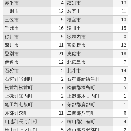
赤平市
4
紋別市
13
士別市
12
名寄市
11
三笠市
5
根室市
13
千歳市
16
滝川市
15
砂川市
5
歌志内市
0
深川市
11
富良野市
12
登別市
21
恵庭市
18
伊達市
12
北広島市
7
石狩市
15
北斗市
14
石狩郡当別町
2
石狩郡新篠津村
3
松前郡松前町
7
松前郡福島町
5
上磯郡知内町
2
上磯郡木古内町
1
亀田郡七飯町
7
茅部郡鹿部町
1
茅部郡森町
11
二海郡八雲町
6
山越郡長万部町
2
檜山郡江差町
4
檜山郡上ノ国町
5
檜山郡厚沢部町
2