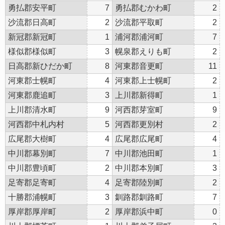
勇払郡安平町
7
勇払郡むかわ町
2
沙流郡日高町
2
沙流郡平取町
2
新冠郡新冠町
1
浦河郡浦河町
7
様似郡様似町
3
幌泉郡えりも町
2
日高郡新ひだか町
8
河東郡音更町
11
河東郡士幌町
4
河東郡上士幌町
2
河東郡鹿追町
3
上川郡新得町
1
上川郡清水町
9
河西郡芽室町
9
河西郡中札内村
5
河西郡更別村
2
広尾郡大樹町
4
広尾郡広尾町
4
中川郡幕別町
7
中川郡池田町
1
中川郡豊頃町
2
中川郡本別町
3
足寄郡足寄町
4
足寄郡陸別町
2
十勝郡浦幌町
3
釧路郡釧路町
7
厚岸郡厚岸町
2
厚岸郡浜中町
0