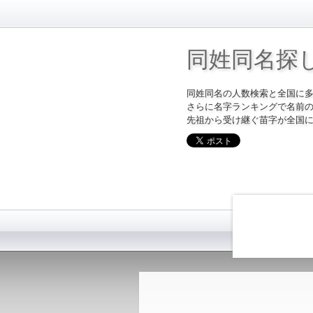
同姓同名探
同姓同名の人数検索と全国に
さらに名字ランキングで名前
先祖から受け継ぐ苗字が全国