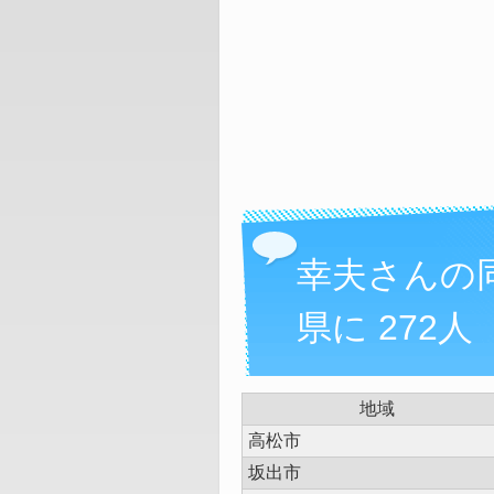
幸夫さんの
県に 272人
地域
高松市
坂出市