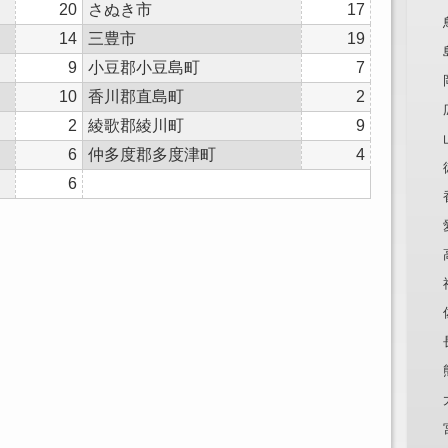
20
さぬき市
17
14
三豊市
19
9
小豆郡小豆島町
7
10
香川郡直島町
2
2
綾歌郡綾川町
9
6
仲多度郡多度津町
4
6