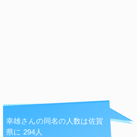
幸雄さんの同名の人数は佐賀
県に 294人