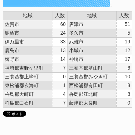
地域
人数
地域
人数
佐賀市
60
唐津市
51
鳥栖市
24
多久市
5
伊万里市
33
武雄市
19
鹿島市
13
小城市
12
嬉野市
14
神埼市
17
神埼郡吉野ヶ里町
7
三養基郡基山町
6
三養基郡上峰町
0
三養基郡みやき町
10
東松浦郡玄海町
1
西松浦郡有田町
8
杵島郡大町町
4
杵島郡江北町
3
杵島郡白石町
7
藤津郡太良町
0