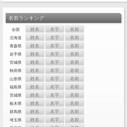
名前ランキング
姓名
名字
名前
全国
姓名
名字
名前
北海道
姓名
名字
名前
青森県
姓名
名字
名前
岩手県
姓名
名字
名前
宮城県
姓名
名字
名前
秋田県
姓名
名字
名前
山形県
姓名
名字
名前
福島県
姓名
名字
名前
茨城県
姓名
名字
名前
栃木県
姓名
名字
名前
群馬県
姓名
名字
名前
埼玉県