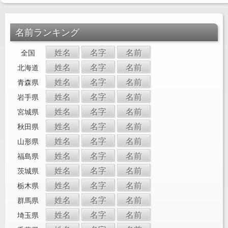
名前ランキング
姓名
名字
名前
全国
姓名
名字
名前
北海道
姓名
名字
名前
青森県
姓名
名字
名前
岩手県
姓名
名字
名前
宮城県
姓名
名字
名前
秋田県
姓名
名字
名前
山形県
姓名
名字
名前
福島県
姓名
名字
名前
茨城県
姓名
名字
名前
栃木県
姓名
名字
名前
群馬県
姓名
名字
名前
埼玉県