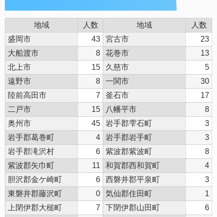
地域
人数
地域
人数
盛岡市
43
宮古市
23
大船渡市
8
花巻市
13
北上市
15
久慈市
5
遠野市
8
一関市
30
陸前高田市
7
釜石市
17
二戸市
15
八幡平市
8
奥州市
45
岩手郡雫石町
3
岩手郡葛巻町
4
岩手郡岩手町
3
岩手郡滝沢村
6
紫波郡紫波町
8
紫波郡矢巾町
11
和賀郡西和賀町
4
胆沢郡金ケ崎町
6
西磐井郡平泉町
3
東磐井郡藤沢町
0
気仙郡住田町
1
上閉伊郡大槌町
7
下閉伊郡山田町
6