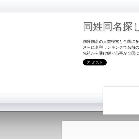
同姓同名探
同姓同名の人数検索と全国に
さらに名字ランキングで名前
先祖から受け継ぐ苗字が全国