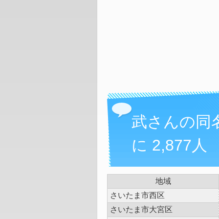
武さんの同
に 2,877人
地域
さいたま市西区
さいたま市大宮区