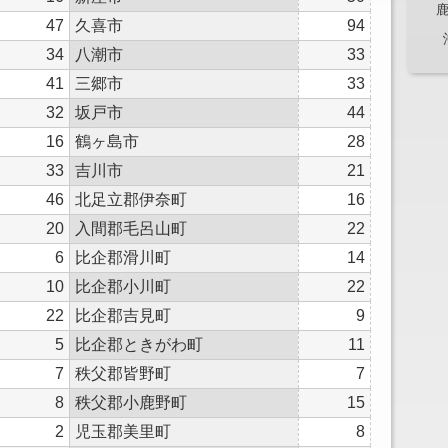
47
久喜市
94
34
八潮市
33
41
三郷市
33
32
坂戸市
44
16
鶴ヶ島市
28
33
吉川市
21
46
北足立郡伊奈町
16
20
入間郡毛呂山町
22
6
比企郡滑川町
14
10
比企郡小川町
22
22
比企郡吉見町
9
5
比企郡ときがわ町
11
7
秩父郡皆野町
7
8
秩父郡小鹿野町
15
2
児玉郡美里町
8