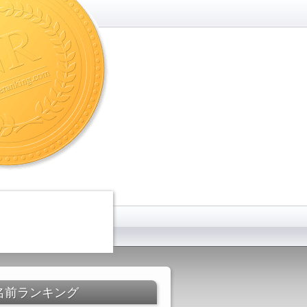
名前ランキング