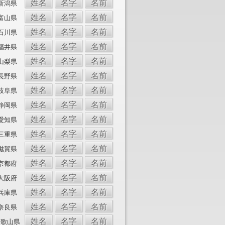
姓名
名字
名前
新潟県
姓名
名字
名前
富山県
姓名
名字
名前
石川県
姓名
名字
名前
福井県
姓名
名字
名前
山梨県
姓名
名字
名前
長野県
姓名
名字
名前
岐阜県
姓名
名字
名前
静岡県
姓名
名字
名前
愛知県
姓名
名字
名前
三重県
姓名
名字
名前
滋賀県
姓名
名字
名前
京都府
姓名
名字
名前
大阪府
姓名
名字
名前
兵庫県
姓名
名字
名前
奈良県
姓名
名字
名前
和歌山県