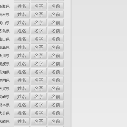
姓名
名字
名前
鳥取県
姓名
名字
名前
島根県
姓名
名字
名前
岡山県
姓名
名字
名前
広島県
姓名
名字
名前
山口県
姓名
名字
名前
徳島県
姓名
名字
名前
香川県
姓名
名字
名前
愛媛県
姓名
名字
名前
高知県
姓名
名字
名前
福岡県
姓名
名字
名前
佐賀県
姓名
名字
名前
長崎県
姓名
名字
名前
熊本県
姓名
名字
名前
大分県
姓名
名字
名前
宮崎県