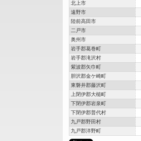
北上市
遠野市
陸前高田市
二戸市
奥州市
岩手郡葛巻町
岩手郡滝沢村
紫波郡矢巾町
胆沢郡金ケ崎町
東磐井郡藤沢町
上閉伊郡大槌町
下閉伊郡岩泉町
下閉伊郡普代村
九戸郡野田村
九戸郡洋野町