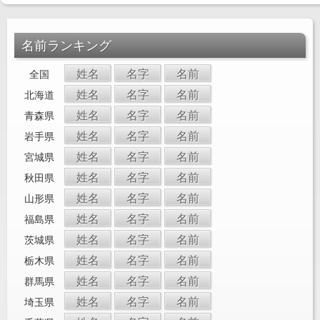
名前ランキング
姓名
名字
名前
全国
姓名
名字
名前
北海道
姓名
名字
名前
青森県
姓名
名字
名前
岩手県
姓名
名字
名前
宮城県
姓名
名字
名前
秋田県
姓名
名字
名前
山形県
姓名
名字
名前
福島県
姓名
名字
名前
茨城県
姓名
名字
名前
栃木県
姓名
名字
名前
群馬県
姓名
名字
名前
埼玉県