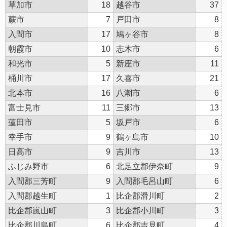
草加市
18
越谷市
37
蕨市
7
戸田市
8
入間市
17
鳩ヶ谷市
8
朝霞市
10
志木市
6
和光市
5
新座市
11
桶川市
17
久喜市
21
北本市
16
八潮市
6
富士見市
11
三郷市
13
蓮田市
5
坂戸市
6
幸手市
9
鶴ヶ島市
10
日高市
9
吉川市
13
ふじみ野市
6
北足立郡伊奈町
9
入間郡三芳町
9
入間郡毛呂山町
6
入間郡越生町
1
比企郡滑川町
2
比企郡嵐山町
3
比企郡小川町
3
比企郡川島町
6
比企郡吉見町
4