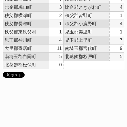
比企郡鳩山町
3
比企郡ときがわ町
4
秩父郡横瀬町
2
秩父郡皆野町
1
秩父郡長瀞町
1
秩父郡小鹿野町
4
秩父郡東秩父村
1
児玉郡美里町
1
児玉郡神川町
4
児玉郡上里町
7
大里郡寄居町
11
南埼玉郡宮代町
9
南埼玉郡白岡町
5
北葛飾郡杉戸町
5
北葛飾郡松伏町
0