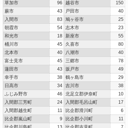
草加市
96
越谷市
150
蕨市
43
戸田市
40
入間市
83
鳩ヶ谷市
25
朝霞市
54
志木市
23
和光市
18
新座市
55
桶川市
45
久喜市
80
北本市
40
八潮市
40
富士見市
45
三郷市
78
蓮田市
43
坂戸市
49
幸手市
38
鶴ヶ島市
29
日高市
34
吉川市
38
ふじみ野市
46
北足立郡伊奈町
10
入間郡三芳町
24
入間郡毛呂山町
17
入間郡越生町
11
比企郡滑川町
6
比企郡嵐山町
9
比企郡小川町
11
比企郡川島町
13
比企郡吉見町
7