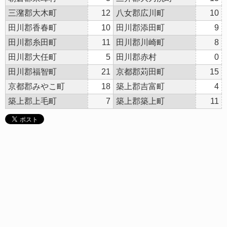
三潴郡大木町
12
八女郡広川町
10
田川郡香春町
10
田川郡添田町
9
田川郡糸田町
11
田川郡川崎町
8
田川郡大任町
5
田川郡赤村
0
田川郡福智町
21
京都郡苅田町
15
京都郡みやこ町
18
築上郡吉富町
4
築上郡上毛町
7
築上郡築上町
11