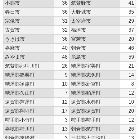
小郡市
36
筑紫野市
41
春日市
36
大野城市
35
宗像市
31
太宰府市
29
古賀市
32
福津市
37
うきは市
36
宮若市
20
嘉麻市
40
朝倉市
46
みやま市
48
糸島市
59
筑紫郡那珂川町
26
糟屋郡宇美町
21
糟屋郡篠栗町
9
糟屋郡志免町
14
糟屋郡須惠町
10
糟屋郡新宮町
8
糟屋郡久山町
7
糟屋郡粕屋町
12
遠賀郡芦屋町
12
遠賀郡水巻町
10
遠賀郡岡垣町
17
遠賀郡遠賀町
20
鞍手郡小竹町
3
鞍手郡鞍手町
12
嘉穂郡桂川町
13
朝倉郡筑前町
26
朝倉郡東峰村
3
三井郡大刀洗町
13