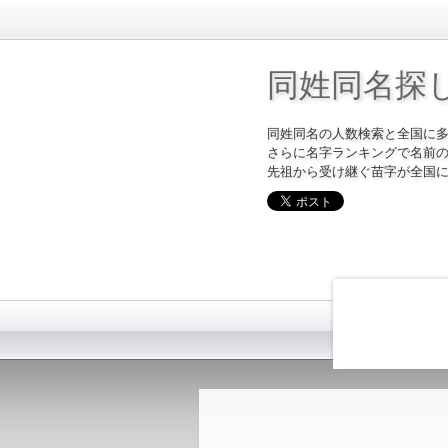
同姓同名探
同姓同名の人数検索と全国に
さらに名字ランキングで名前
先祖から受け継ぐ苗字が全国