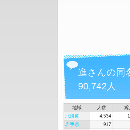
進さんの同
90,742人
地域
人数
総
北海道
4,534
1
岩手県
917