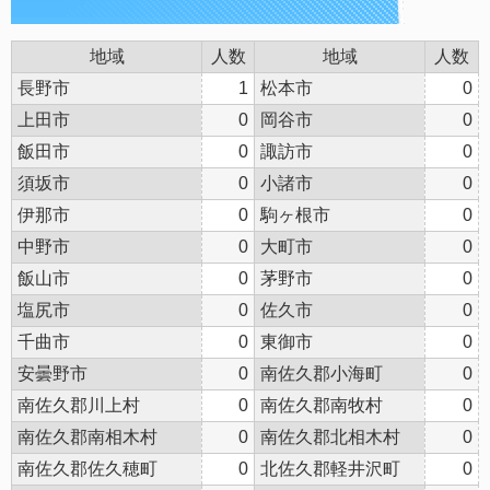
地域
人数
地域
人数
長野市
1
松本市
0
上田市
0
岡谷市
0
飯田市
0
諏訪市
0
須坂市
0
小諸市
0
伊那市
0
駒ヶ根市
0
中野市
0
大町市
0
飯山市
0
茅野市
0
塩尻市
0
佐久市
0
千曲市
0
東御市
0
安曇野市
0
南佐久郡小海町
0
南佐久郡川上村
0
南佐久郡南牧村
0
南佐久郡南相木村
0
南佐久郡北相木村
0
南佐久郡佐久穂町
0
北佐久郡軽井沢町
0