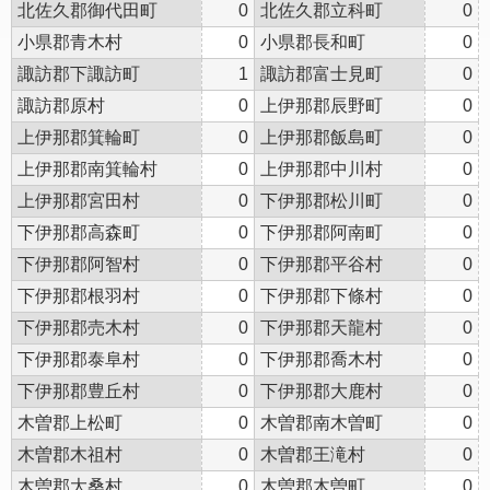
北佐久郡御代田町
0
北佐久郡立科町
0
小県郡青木村
0
小県郡長和町
0
諏訪郡下諏訪町
1
諏訪郡富士見町
0
諏訪郡原村
0
上伊那郡辰野町
0
上伊那郡箕輪町
0
上伊那郡飯島町
0
上伊那郡南箕輪村
0
上伊那郡中川村
0
上伊那郡宮田村
0
下伊那郡松川町
0
下伊那郡高森町
0
下伊那郡阿南町
0
下伊那郡阿智村
0
下伊那郡平谷村
0
下伊那郡根羽村
0
下伊那郡下條村
0
下伊那郡売木村
0
下伊那郡天龍村
0
下伊那郡泰阜村
0
下伊那郡喬木村
0
下伊那郡豊丘村
0
下伊那郡大鹿村
0
木曽郡上松町
0
木曽郡南木曽町
0
木曽郡木祖村
0
木曽郡王滝村
0
木曽郡大桑村
0
木曽郡木曽町
0