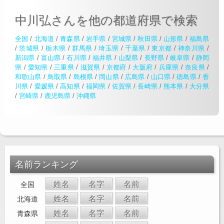
中川弘さんを他の都道府県で検索
全国
/
北海道
/
青森県
/
岩手県
/
宮城県
/
秋田県
/
山形県
/
福島県
/
茨城県
/
栃木県
/
群馬県
/
埼玉県
/
千葉県
/
東京都
/
神奈川県
/
新潟県
/
富山県
/
石川県
/
福井県
/
山梨県
/
長野県
/
岐阜県
/
静岡
県
/
愛知県
/
三重県
/
滋賀県
/
京都府
/
大阪府
/
兵庫県
/
奈良県
/
和歌山県
/
鳥取県
/
島根県
/
岡山県
/
広島県
/
山口県
/
徳島県
/
香
川県
/
愛媛県
/
高知県
/
福岡県
/
佐賀県
/
長崎県
/
熊本県
/
大分県
/
宮崎県
/
鹿児島県
/
沖縄県
名前ランキング
姓名
名字
名前
全国
姓名
名字
名前
北海道
姓名
名字
名前
青森県