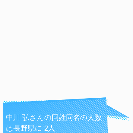
中川 弘さんの同姓同名の人数
は長野県に 2人