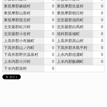
東筑摩郡麻績村
0
東筑摩郡生坂村
0
東筑摩郡山形村
0
東筑摩郡朝日村
0
東筑摩郡筑北村
0
北安曇郡池田町
0
北安曇郡松川村
0
北安曇郡白馬村
0
北安曇郡小谷村
0
埴科郡坂城町
0
上高井郡小布施町
0
上高井郡高山村
0
下高井郡山ノ内町
0
下高井郡木島平村
0
下高井郡野沢温泉村
0
上水内郡信濃町
0
上水内郡小川村
0
上水内郡飯綱町
0
下水内郡栄村
0