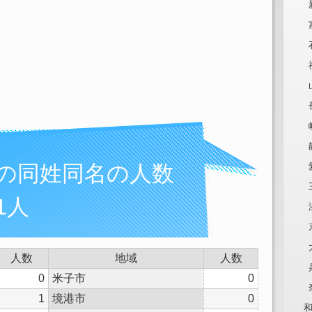
んの同姓同名の人数
1人
人数
地域
人数
0
米子市
0
1
境港市
0