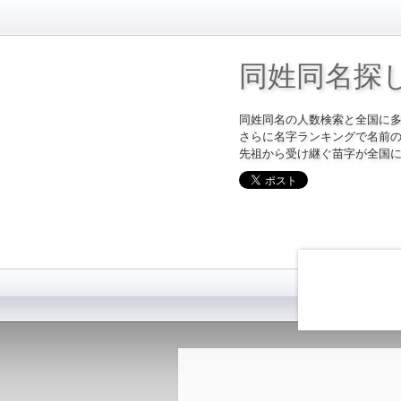
同姓同名探
同姓同名の人数検索と全国に
さらに名字ランキングで名前
先祖から受け継ぐ苗字が全国