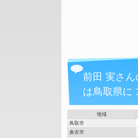
前田 実さ
は鳥取県に 
地域
鳥取市
倉吉市