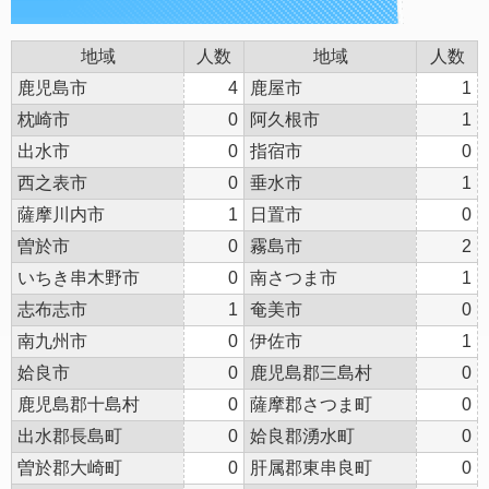
地域
人数
地域
人数
鹿児島市
4
鹿屋市
1
枕崎市
0
阿久根市
1
出水市
0
指宿市
0
西之表市
0
垂水市
1
薩摩川内市
1
日置市
0
曽於市
0
霧島市
2
いちき串木野市
0
南さつま市
1
志布志市
1
奄美市
0
南九州市
0
伊佐市
1
姶良市
0
鹿児島郡三島村
0
鹿児島郡十島村
0
薩摩郡さつま町
0
出水郡長島町
0
姶良郡湧水町
0
曽於郡大崎町
0
肝属郡東串良町
0