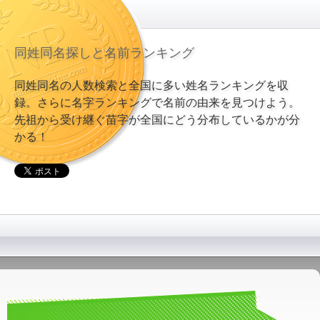
同姓同名探しと名前ランキング
同姓同名の人数検索と全国に多い姓名ランキングを収
録。さらに名字ランキングで名前の由来を見つけよう。
先祖から受け継ぐ苗字が全国にどう分布しているかが分
かる！