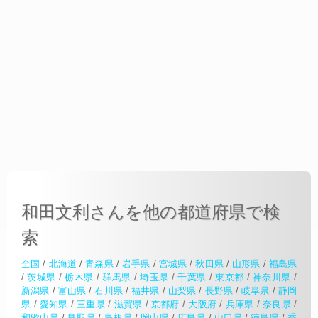
和田文利さんを他の都道府県で検
索
全国
/
北海道
/
青森県
/
岩手県
/
宮城県
/
秋田県
/
山形県
/
福島県
/
茨城県
/
栃木県
/
群馬県
/
埼玉県
/
千葉県
/
東京都
/
神奈川県
/
新潟県
/
富山県
/
石川県
/
福井県
/
山梨県
/
長野県
/
岐阜県
/
静岡
県
/
愛知県
/
三重県
/
滋賀県
/
京都府
/
大阪府
/
兵庫県
/
奈良県
/
和歌山県
/
鳥取県
/
島根県
/
岡山県
/
広島県
/
山口県
/
徳島県
/
香