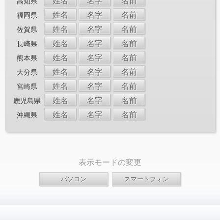
姓名
名字
名前
高知県
姓名
名字
名前
福岡県
姓名
名字
名前
佐賀県
姓名
名字
名前
長崎県
姓名
名字
名前
熊本県
姓名
名字
名前
大分県
姓名
名字
名前
宮崎県
姓名
名字
名前
鹿児島県
姓名
名字
名前
沖縄県
表示モードの変更