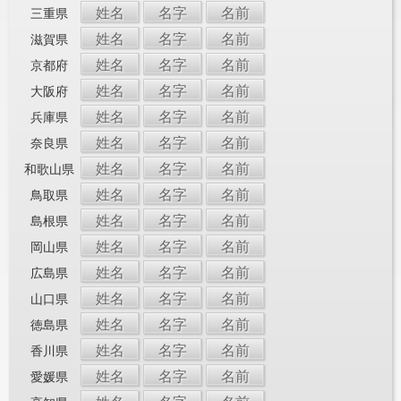
姓名
名字
名前
三重県
姓名
名字
名前
滋賀県
姓名
名字
名前
京都府
姓名
名字
名前
大阪府
姓名
名字
名前
兵庫県
姓名
名字
名前
奈良県
姓名
名字
名前
和歌山県
姓名
名字
名前
鳥取県
姓名
名字
名前
島根県
姓名
名字
名前
岡山県
姓名
名字
名前
広島県
姓名
名字
名前
山口県
姓名
名字
名前
徳島県
姓名
名字
名前
香川県
姓名
名字
名前
愛媛県