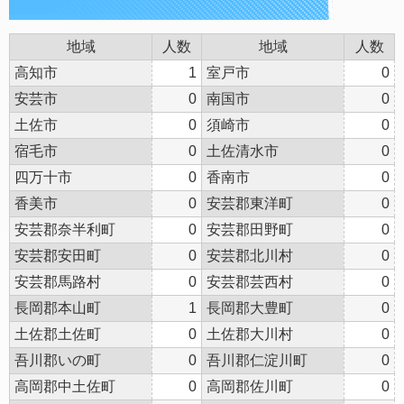
地域
人数
地域
人数
高知市
1
室戸市
0
安芸市
0
南国市
0
土佐市
0
須崎市
0
宿毛市
0
土佐清水市
0
四万十市
0
香南市
0
香美市
0
安芸郡東洋町
0
安芸郡奈半利町
0
安芸郡田野町
0
安芸郡安田町
0
安芸郡北川村
0
安芸郡馬路村
0
安芸郡芸西村
0
長岡郡本山町
1
長岡郡大豊町
0
土佐郡土佐町
0
土佐郡大川村
0
吾川郡いの町
0
吾川郡仁淀川町
0
高岡郡中土佐町
0
高岡郡佐川町
0