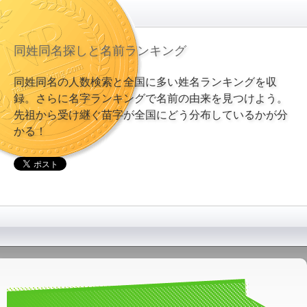
同姓同名探しと名前ランキング
同姓同名の人数検索と全国に多い姓名ランキングを収
録。さらに名字ランキングで名前の由来を見つけよう。
先祖から受け継ぐ苗字が全国にどう分布しているかが分
かる！