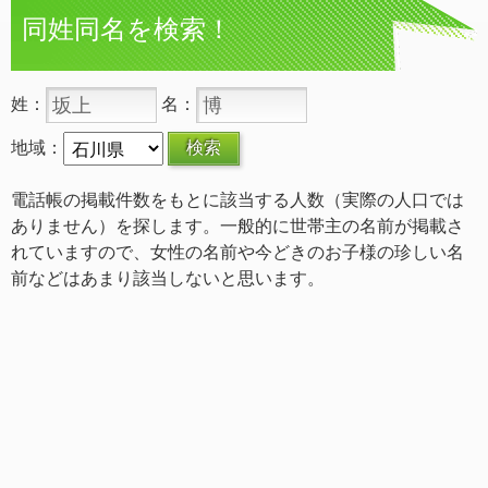
同姓同名を検索！
姓：
名：
地域：
電話帳の掲載件数をもとに該当する人数（実際の人口では
ありません）を探します。一般的に世帯主の名前が掲載さ
れていますので、女性の名前や今どきのお子様の珍しい名
前などはあまり該当しないと思います。