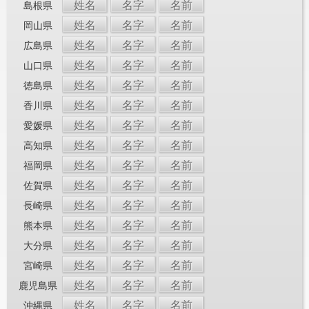
姓名
名字
名前
島根県
姓名
名字
名前
岡山県
姓名
名字
名前
広島県
姓名
名字
名前
山口県
姓名
名字
名前
徳島県
姓名
名字
名前
香川県
姓名
名字
名前
愛媛県
姓名
名字
名前
高知県
姓名
名字
名前
福岡県
姓名
名字
名前
佐賀県
姓名
名字
名前
長崎県
姓名
名字
名前
熊本県
姓名
名字
名前
大分県
姓名
名字
名前
宮崎県
姓名
名字
名前
鹿児島県
姓名
名字
名前
沖縄県