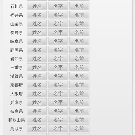
姓名
名字
名前
石川県
姓名
名字
名前
福井県
姓名
名字
名前
山梨県
姓名
名字
名前
長野県
姓名
名字
名前
岐阜県
姓名
名字
名前
静岡県
姓名
名字
名前
愛知県
姓名
名字
名前
三重県
姓名
名字
名前
滋賀県
姓名
名字
名前
京都府
姓名
名字
名前
大阪府
姓名
名字
名前
兵庫県
姓名
名字
名前
奈良県
姓名
名字
名前
和歌山県
姓名
名字
名前
鳥取県