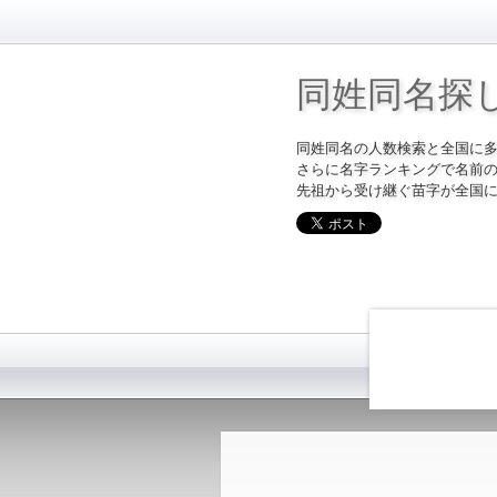
同姓同名探
同姓同名の人数検索と全国に
さらに名字ランキングで名前
先祖から受け継ぐ苗字が全国