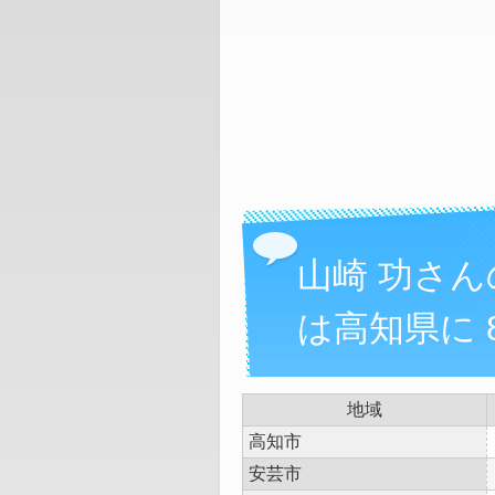
山崎 功さ
は高知県に 
地域
高知市
安芸市