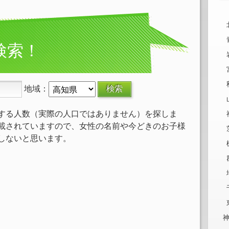
検索！
地域：
する人数（実際の人口ではありません）を探しま
載されていますので、女性の名前や今どきのお子様
しないと思います。