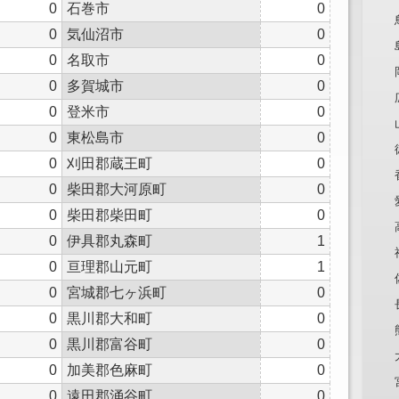
0
石巻市
0
0
気仙沼市
0
0
名取市
0
0
多賀城市
0
0
登米市
0
0
東松島市
0
0
刈田郡蔵王町
0
0
柴田郡大河原町
0
0
柴田郡柴田町
0
0
伊具郡丸森町
1
0
亘理郡山元町
1
0
宮城郡七ヶ浜町
0
0
黒川郡大和町
0
0
黒川郡富谷町
0
0
加美郡色麻町
0
0
遠田郡涌谷町
0