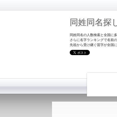
同姓同名探
同姓同名の人数検索と全国に
さらに名字ランキングで名前
先祖から受け継ぐ苗字が全国