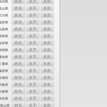
姓名
名字
名前
新潟県
姓名
名字
名前
富山県
姓名
名字
名前
石川県
姓名
名字
名前
福井県
姓名
名字
名前
山梨県
姓名
名字
名前
長野県
姓名
名字
名前
岐阜県
姓名
名字
名前
静岡県
姓名
名字
名前
愛知県
姓名
名字
名前
三重県
姓名
名字
名前
滋賀県
姓名
名字
名前
京都府
姓名
名字
名前
大阪府
姓名
名字
名前
兵庫県
姓名
名字
名前
奈良県
姓名
名字
名前
和歌山県