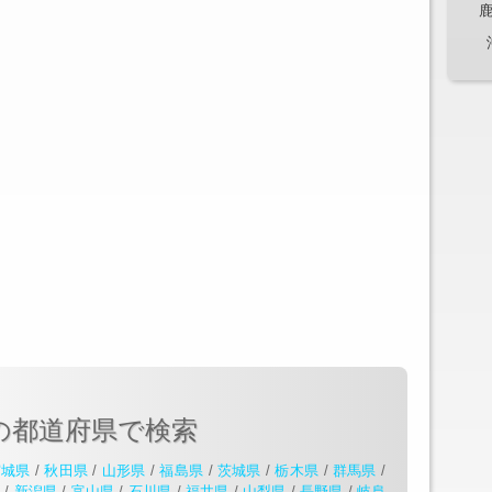
の都道府県で検索
宮城県
/
秋田県
/
山形県
/
福島県
/
茨城県
/
栃木県
/
群馬県
/
県
/
新潟県
/
富山県
/
石川県
/
福井県
/
山梨県
/
長野県
/
岐阜