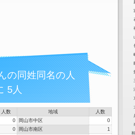
さんの同姓同名の人
 5人
人数
地域
人数
0
岡山市中区
0
0
岡山市南区
1