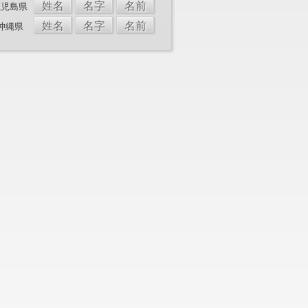
姓名
名字
名前
鹿児島県
姓名
名字
名前
沖縄県