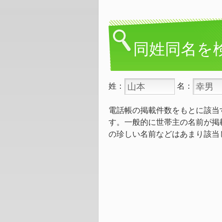
同姓同名を
姓：
名：
電話帳の掲載件数をもとに該当
す。一般的に世帯主の名前が掲
の珍しい名前などはあまり該当