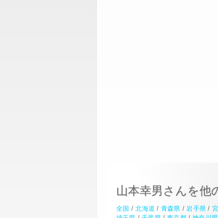
山本幸男さんを他
全国
/
北海道
/
青森県
/
岩手県
/
埼玉県
/
千葉県
/
東京都
/
神奈川