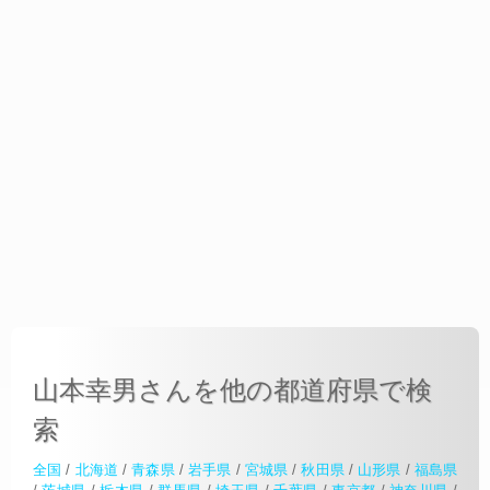
山本幸男さんを他の都道府県で検
索
全国
/
北海道
/
青森県
/
岩手県
/
宮城県
/
秋田県
/
山形県
/
福島県