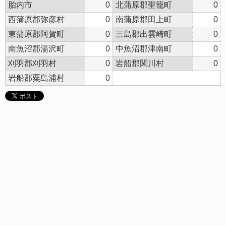
胎内市
0
北蒲原郡聖籠町
0
西蒲原郡弥彦村
0
南蒲原郡田上町
0
東蒲原郡阿賀町
0
三島郡出雲崎町
0
南魚沼郡湯沢町
0
中魚沼郡津南町
0
刈羽郡刈羽村
0
岩船郡関川村
0
岩船郡粟島浦村
0