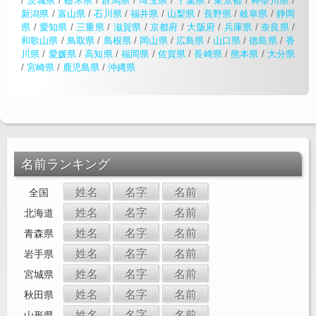
/
茨城県
/
栃木県
/
群馬県
/
埼玉県
/
千葉県
/
東京都
/
神奈川県
/
新潟県
/
富山県
/
石川県
/
福井県
/
山梨県
/
長野県
/
岐阜県
/
静岡
県
/
愛知県
/
三重県
/
滋賀県
/
京都府
/
大阪府
/
兵庫県
/
奈良県
/
和歌山県
/
鳥取県
/
島根県
/
岡山県
/
広島県
/
山口県
/
徳島県
/
香
川県
/
愛媛県
/
高知県
/
福岡県
/
佐賀県
/
長崎県
/
熊本県
/
大分県
/
宮崎県
/
鹿児島県
/
沖縄県
名前ランキング
姓名
名字
名前
全国
姓名
名字
名前
北海道
姓名
名字
名前
青森県
姓名
名字
名前
岩手県
姓名
名字
名前
宮城県
姓名
名字
名前
秋田県
姓名
名字
名前
山形県