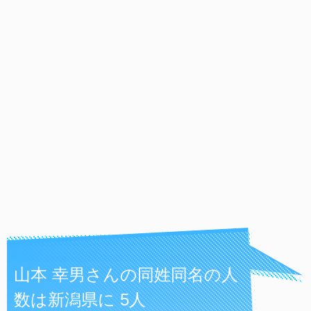
山本 幸男さんの同姓同名の人
数は新潟県に 5人