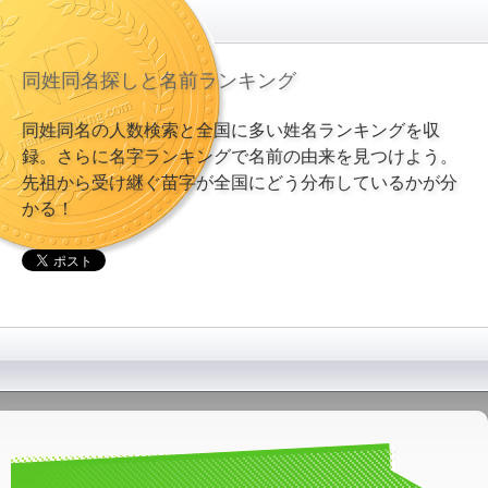
同姓同名探しと名前ランキング
同姓同名の人数検索と全国に多い姓名ランキングを収
録。さらに名字ランキングで名前の由来を見つけよう。
先祖から受け継ぐ苗字が全国にどう分布しているかが分
かる！