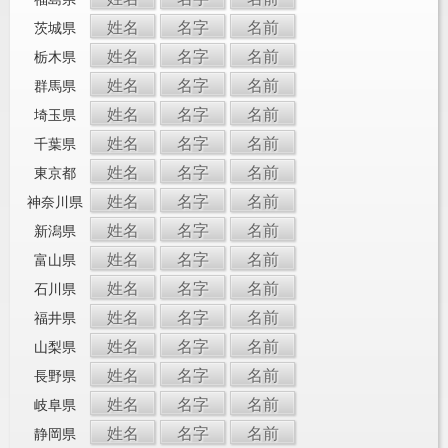
姓名
名字
名前
茨城県
姓名
名字
名前
栃木県
姓名
名字
名前
群馬県
姓名
名字
名前
埼玉県
姓名
名字
名前
千葉県
姓名
名字
名前
東京都
姓名
名字
名前
神奈川県
姓名
名字
名前
新潟県
姓名
名字
名前
富山県
姓名
名字
名前
石川県
姓名
名字
名前
福井県
姓名
名字
名前
山梨県
姓名
名字
名前
長野県
姓名
名字
名前
岐阜県
姓名
名字
名前
静岡県